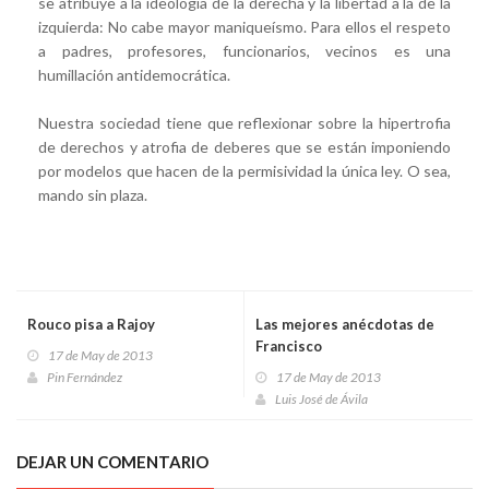
se atribuye a la ideología de la derecha y la libertad a la de la
izquierda: No cabe mayor maniqueísmo. Para ellos el respeto
a padres, profesores, funcionarios, vecinos es una
humillación antidemocrática.
Nuestra sociedad tiene que reflexionar sobre la hipertrofia
de derechos y atrofia de deberes que se están imponiendo
por modelos que hacen de la permisividad la única ley. O sea,
mando sin plaza.
Rouco pisa a Rajoy
Las mejores anécdotas de
Francisco
17 de May de 2013
Pin Fernández
17 de May de 2013
Luis José de Ávila
DEJAR UN COMENTARIO