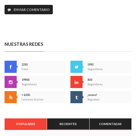
ENVIAR COMENTARIO
NUESTRAS REDES
2292
5992
Fans
Seguidores
19900
830
Seguidores
Seguidores
+ 6200
¡nuevo!
Lectores diarios
Síguenos
POPULARES
RECIENTES
COMENTADAS