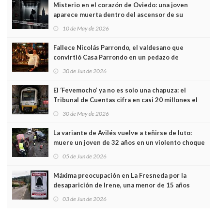
Misterio en el corazón de Oviedo: una joven
aparece muerta dentro del ascensor de su
edificio y las cámaras captan sus últimos minutos
10 de May de 2026
Fallece Nicolás Parrondo, el valdesano que
convirtió Casa Parrondo en un pedazo de
Asturias en Madrid
30 de Jun de 2026
El ‘Fevemocho’ ya no es solo una chapuza: el
Tribunal de Cuentas cifra en casi 20 millones el
sobrecoste de los trenes que no cabían por los
30 de May de 2026
túneles
La variante de Avilés vuelve a teñirse de luto:
muere un joven de 32 años en un violento choque
frontal
05 de Jun de 2026
Máxima preocupación en La Fresneda por la
desaparición de Irene, una menor de 15 años
03 de Jun de 2026