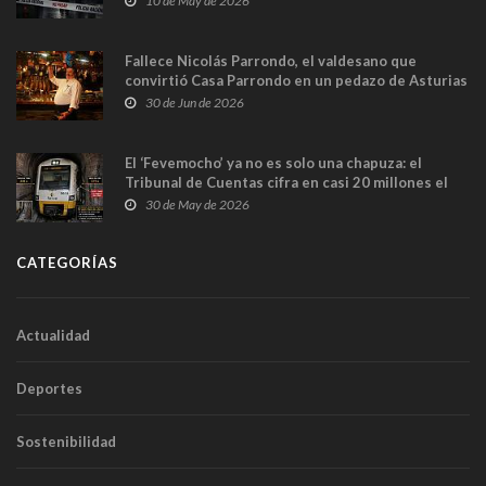
10 de May de 2026
Fallece Nicolás Parrondo, el valdesano que
convirtió Casa Parrondo en un pedazo de Asturias
en Madrid
30 de Jun de 2026
El ‘Fevemocho’ ya no es solo una chapuza: el
Tribunal de Cuentas cifra en casi 20 millones el
sobrecoste de los trenes que no cabían por los
30 de May de 2026
túneles
CATEGORÍAS
Actualidad
Deportes
Sostenibilidad