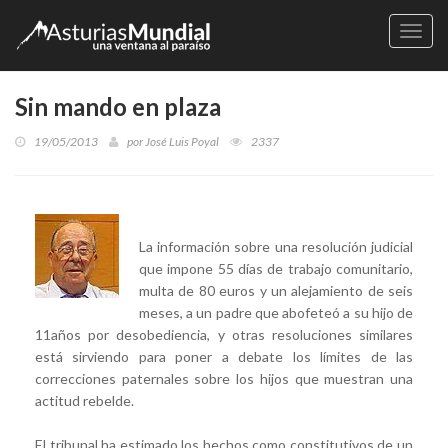
Naveg
Sin mando en plaza
19/05/2013
por
José Luis Poyal
2337
La información sobre una resolución judicial
que impone 55 días de trabajo comunitario,
multa de 80 euros y un alejamiento de seis
meses, a un padre que abofeteó a su hijo de
11años por desobediencia, y otras resoluciones similares
está sirviendo para poner a debate los límites de las
correcciones paternales sobre los hijos que muestran una
actitud rebelde.
El tribunal ha estimado los hechos como constitutivos de un