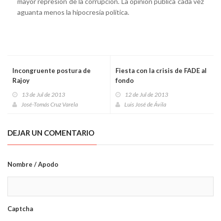
mayor represión de la corrupción. La opinión pública cada vez
aguanta menos la hipocresía política.
Incongruente postura de
Fiesta con la crisis de FADE al
Rajoy
fondo
13 de Jul de 2013
12 de Jul de 2013
José-Tomás Cruz Varela
Luis José de Ávila
DEJAR UN COMENTARIO
Nombre / Apodo
Captcha