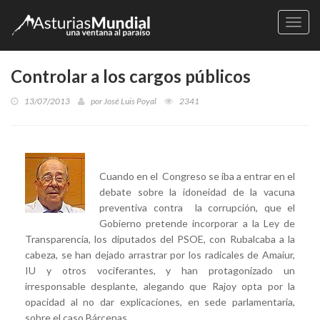
Naveg
Controlar a los cargos públicos
13/07/2013
por
José Luis Poyal
2341
Cuando en el Congreso se iba a entrar en el
debate sobre la idoneidad de la vacuna
preventiva contra la corrupción, que el
Gobierno pretende incorporar a la Ley de
Transparencia, los diputados del PSOE, con Rubalcaba a la
cabeza, se han dejado arrastrar por los radicales de Amaiur,
IU y otros vociferantes, y han protagonizado un
irresponsable desplante, alegando que Rajoy opta por la
opacidad al no dar explicaciones, en sede parlamentaria,
sobre el caso Bárcenas.