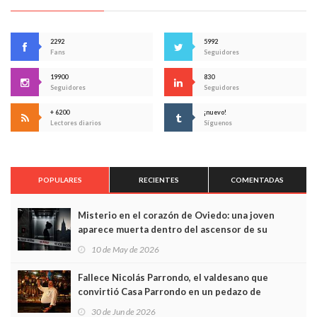
2292
5992
Fans
Seguidores
19900
830
Seguidores
Seguidores
+ 6200
¡nuevo!
Lectores diarios
Síguenos
POPULARES
RECIENTES
COMENTADAS
Misterio en el corazón de Oviedo: una joven
aparece muerta dentro del ascensor de su
edificio y las cámaras captan sus últimos minutos
10 de May de 2026
Fallece Nicolás Parrondo, el valdesano que
convirtió Casa Parrondo en un pedazo de
Asturias en Madrid
30 de Jun de 2026