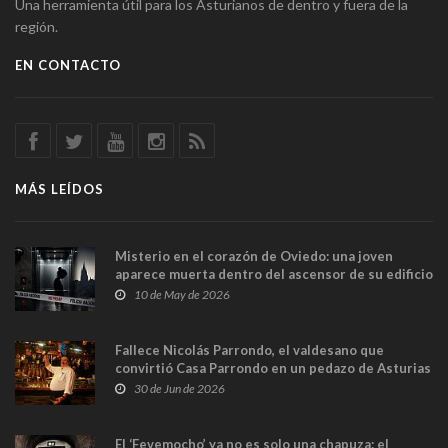
Una herramienta útil para los Asturianos de dentro y fuera de la
región.
EN CONTACTO
MÁS LEÍDOS
Misterio en el corazón de Oviedo: una joven
aparece muerta dentro del ascensor de su edificio
y las cámaras captan sus últimos minutos
10 de May de 2026
Fallece Nicolás Parrondo, el valdesano que
convirtió Casa Parrondo en un pedazo de Asturias
en Madrid
30 de Jun de 2026
El ‘Fevemocho’ ya no es solo una chapuza: el