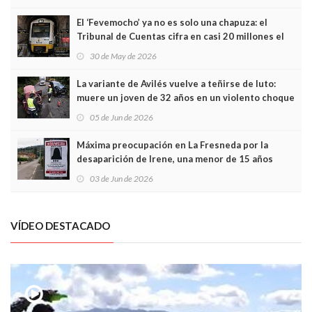
El ‘Fevemocho’ ya no es solo una chapuza: el
Tribunal de Cuentas cifra en casi 20 millones el
sobrecoste de los trenes que no cabían por los
30 de May de 2026
túneles
La variante de Avilés vuelve a teñirse de luto:
muere un joven de 32 años en un violento choque
frontal
05 de Jun de 2026
Máxima preocupación en La Fresneda por la
desaparición de Irene, una menor de 15 años
03 de Jun de 2026
VÍDEO DESTACADO