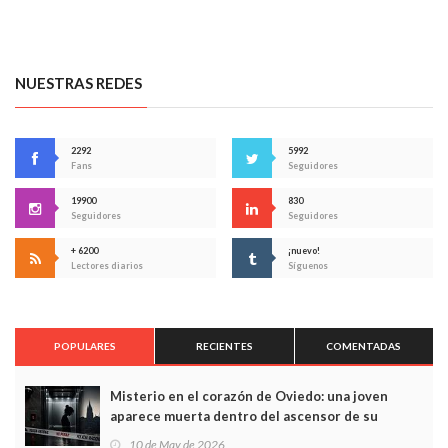
NUESTRAS REDES
2292
5992
Fans
Seguidores
19900
830
Seguidores
Seguidores
+ 6200
¡nuevo!
Lectores diarios
Síguenos
POPULARES
RECIENTES
COMENTADAS
Misterio en el corazón de Oviedo: una joven
aparece muerta dentro del ascensor de su
edificio y las cámaras captan sus últimos minutos
10 de May de 2026