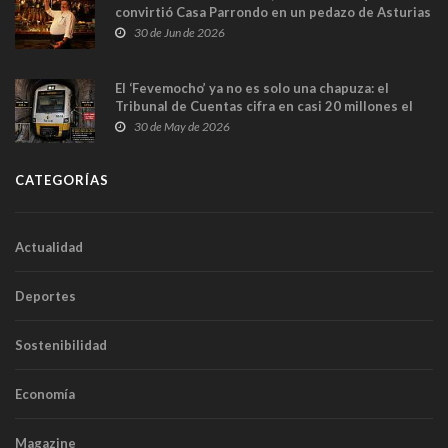
convirtió Casa Parrondo en un pedazo de Asturias
en Madrid
30 de Jun de 2026
El ‘Fevemocho’ ya no es solo una chapuza: el
Tribunal de Cuentas cifra en casi 20 millones el
sobrecoste de los trenes que no cabían por los
30 de May de 2026
túneles
CATEGORÍAS
Actualidad
Deportes
Sostenibilidad
Economía
Magazine