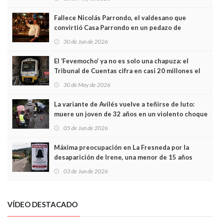
Fallece Nicolás Parrondo, el valdesano que
convirtió Casa Parrondo en un pedazo de
Asturias en Madrid
30 de Jun de 2026
El ‘Fevemocho’ ya no es solo una chapuza: el
Tribunal de Cuentas cifra en casi 20 millones el
sobrecoste de los trenes que no cabían por los
30 de May de 2026
túneles
La variante de Avilés vuelve a teñirse de luto:
muere un joven de 32 años en un violento choque
frontal
05 de Jun de 2026
Máxima preocupación en La Fresneda por la
desaparición de Irene, una menor de 15 años
03 de Jun de 2026
VÍDEO DESTACADO