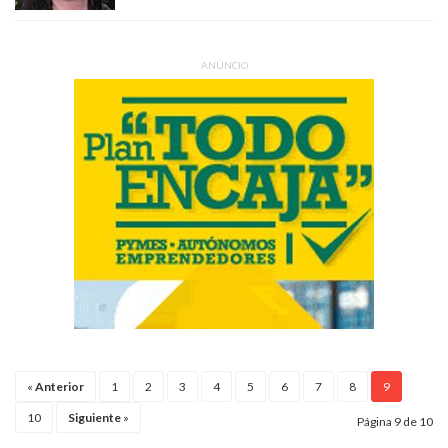
ANUNCIO
«
Anterior
1
2
3
4
5
6
7
8
9
10
Siguiente
»
Página 9 de 10