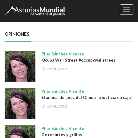
Naveg
OPINIONES
Pilar Sánchez Vicente
Ocupa Wall Street #occupywallstreet
09/10/2011
Pilar Sánchez Vicente
El animal del juez del Olmo y la justicia en caja
de pino
07/10/2011
Pilar Sánchez Vicente
De recortes y grillos