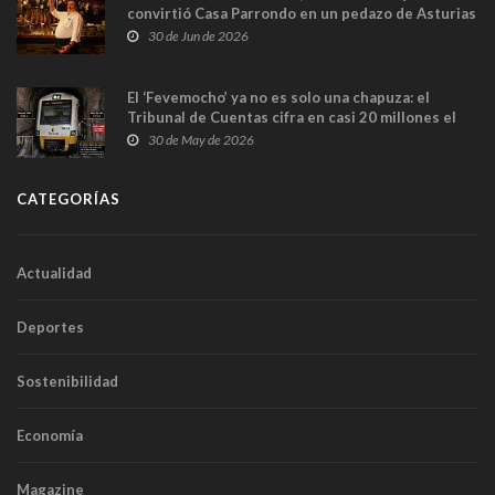
convirtió Casa Parrondo en un pedazo de Asturias
en Madrid
30 de Jun de 2026
El ‘Fevemocho’ ya no es solo una chapuza: el
Tribunal de Cuentas cifra en casi 20 millones el
sobrecoste de los trenes que no cabían por los
30 de May de 2026
túneles
CATEGORÍAS
Actualidad
Deportes
Sostenibilidad
Economía
Magazine