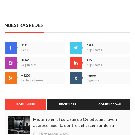
NUESTRAS REDES
2292
5992
Fans
Seguidores
19900
830
Seguidores
Seguidores
+ 6200
¡nuevo!
Lectores diarios
Síguenos
POPULARES
RECIENTES
COMENTADAS
Misterio en el corazón de Oviedo: una joven
aparece muerta dentro del ascensor de su
edificio y las cámaras captan sus últimos minutos
10 de May de 2026