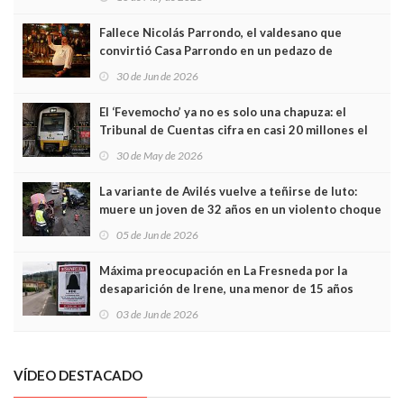
Fallece Nicolás Parrondo, el valdesano que
convirtió Casa Parrondo en un pedazo de
Asturias en Madrid
30 de Jun de 2026
El ‘Fevemocho’ ya no es solo una chapuza: el
Tribunal de Cuentas cifra en casi 20 millones el
sobrecoste de los trenes que no cabían por los
30 de May de 2026
túneles
La variante de Avilés vuelve a teñirse de luto:
muere un joven de 32 años en un violento choque
frontal
05 de Jun de 2026
Máxima preocupación en La Fresneda por la
desaparición de Irene, una menor de 15 años
03 de Jun de 2026
VÍDEO DESTACADO