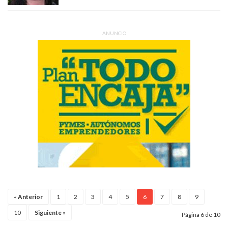
ANUNCIO
«
Anterior
1
2
3
4
5
6
7
8
9
10
Siguiente
»
Página 6 de 10