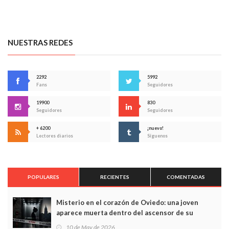
NUESTRAS REDES
2292
5992
Fans
Seguidores
19900
830
Seguidores
Seguidores
+ 6200
¡nuevo!
Lectores diarios
Síguenos
POPULARES
RECIENTES
COMENTADAS
Misterio en el corazón de Oviedo: una joven
aparece muerta dentro del ascensor de su
edificio y las cámaras captan sus últimos minutos
10 de May de 2026