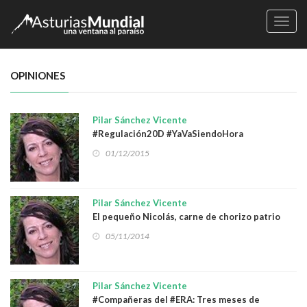
Naveg
OPINIONES
Pilar Sánchez Vicente
#Regulación20D #YaVaSiendoHora
01/12/2015
Pilar Sánchez Vicente
El pequeño Nicolás, carne de chorizo patrio
05/11/2014
Pilar Sánchez Vicente
#Compañeras del #ERA: Tres meses de