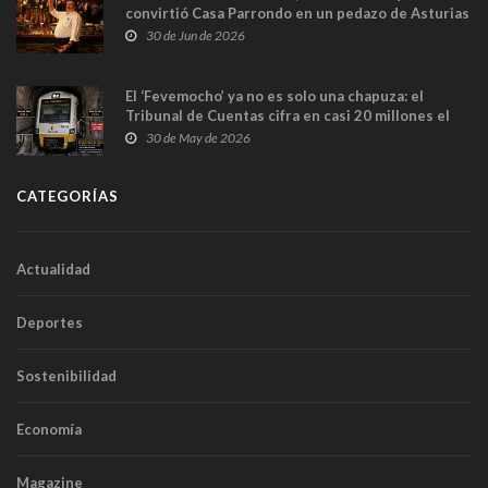
convirtió Casa Parrondo en un pedazo de Asturias
en Madrid
30 de Jun de 2026
El ‘Fevemocho’ ya no es solo una chapuza: el
Tribunal de Cuentas cifra en casi 20 millones el
sobrecoste de los trenes que no cabían por los
30 de May de 2026
túneles
CATEGORÍAS
Actualidad
Deportes
Sostenibilidad
Economía
Magazine