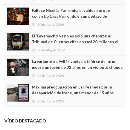
Fallece Nicolás Parrondo, el valdesano que
convirtió Casa Parrondo en un pedazo de
Asturias en Madrid
30 de Jun de 2026
El ‘Fevemocho’ ya no es solo una chapuza: el
Tribunal de Cuentas cifra en casi 20 millones el
sobrecoste de los trenes que no cabían por los
30 de May de 2026
túneles
La variante de Avilés vuelve a teñirse de luto:
muere un joven de 32 años en un violento choque
frontal
05 de Jun de 2026
Máxima preocupación en La Fresneda por la
desaparición de Irene, una menor de 15 años
03 de Jun de 2026
VÍDEO DESTACADO