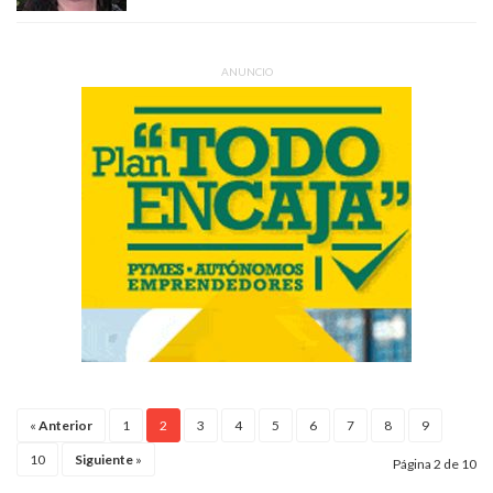
ANUNCIO
«
Anterior
1
2
3
4
5
6
7
8
9
10
Siguiente
»
Página 2 de 10