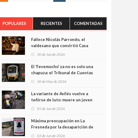
POPULARES
RECIENTES
COMENTADAS
Fallece Nicolás Parrondo, el
valdesano que convirtió Casa
Parrondo en un pedazo de
30 de Jun de 2026
Asturias en Madrid
El ‘Fevemocho’ ya no es solo una
chapuza: el Tribunal de Cuentas
cifra en casi 20 millones el
30 de May de 2026
sobrecoste de los trenes que no
cabían por los túneles
La variante de Avilés vuelve a
teñirse de luto: muere un joven
de 32 años en un violento choque
05 de Jun de 2026
frontal
Máxima preocupación en La
Fresneda por la desaparición de
Irene, una menor de 15 años
03 de Jun de 2026