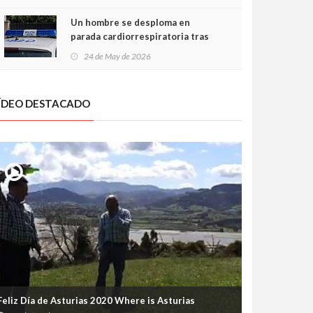
Un hombre se desploma en
parada cardiorrespiratoria tras
encararse con la Policía Local en
24 de May de 2026
Luanco
ÍDEO DESTACADO
Feliz Día de Asturias 2020 Where is Asturias