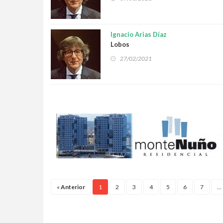
Ignacio Arias Díaz
Lobos
27/02/2021
«
Anterior
1
2
3
4
5
6
7
...