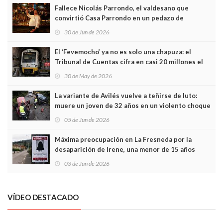
Fallece Nicolás Parrondo, el valdesano que
convirtió Casa Parrondo en un pedazo de
Asturias en Madrid
30 de Jun de 2026
El ‘Fevemocho’ ya no es solo una chapuza: el
Tribunal de Cuentas cifra en casi 20 millones el
sobrecoste de los trenes que no cabían por los
30 de May de 2026
túneles
La variante de Avilés vuelve a teñirse de luto:
muere un joven de 32 años en un violento choque
frontal
05 de Jun de 2026
Máxima preocupación en La Fresneda por la
desaparición de Irene, una menor de 15 años
03 de Jun de 2026
VÍDEO DESTACADO