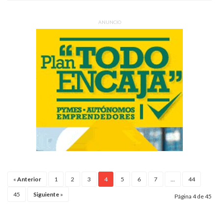
ANUNCIO
«
Anterior
1
2
3
4
5
6
7
...
44
45
Siguiente
»
Página 4 de 45