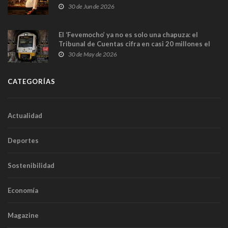
en Madrid
30 de Jun de 2026
El ‘Fevemocho’ ya no es solo una chapuza: el
Tribunal de Cuentas cifra en casi 20 millones el
sobrecoste de los trenes que no cabían por los
30 de May de 2026
túneles
CATEGORÍAS
Actualidad
Deportes
Sostenibilidad
Economía
Magazine