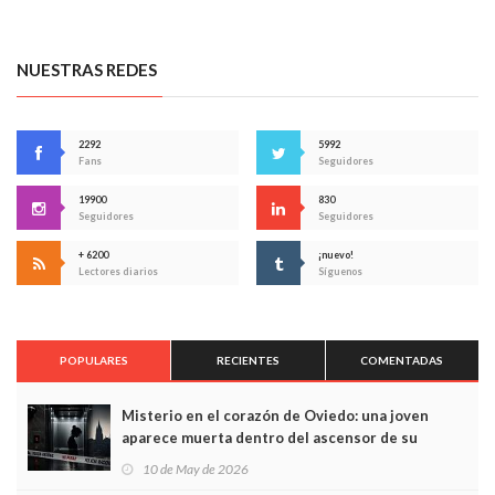
NUESTRAS REDES
2292
5992
Fans
Seguidores
19900
830
Seguidores
Seguidores
+ 6200
¡nuevo!
Lectores diarios
Síguenos
POPULARES
RECIENTES
COMENTADAS
Misterio en el corazón de Oviedo: una joven
aparece muerta dentro del ascensor de su
edificio y las cámaras captan sus últimos minutos
10 de May de 2026