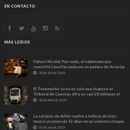
EN CONTACTO
MÁS LEÍDOS
Fallece Nicolás Parrondo, el valdesano que
convirtió Casa Parrondo en un pedazo de Asturias
en Madrid
30 de Jun de 2026
El ‘Fevemocho’ ya no es solo una chapuza: el
Tribunal de Cuentas cifra en casi 20 millones el
sobrecoste de los trenes que no cabían por los
30 de May de 2026
túneles
La variante de Avilés vuelve a teñirse de luto:
muere un joven de 32 años en un violento choque
frontal
05 de Jun de 2026