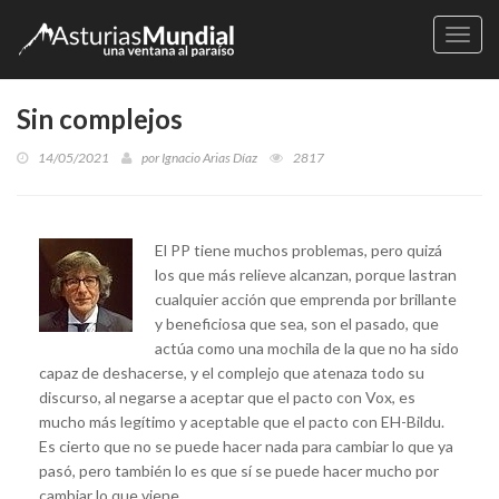
Naveg
Sin complejos
14/05/2021
por
Ignacio Arias Díaz
2817
El PP tiene muchos problemas, pero quizá
los que más relieve alcanzan, porque lastran
cualquier acción que emprenda por brillante
y beneficiosa que sea, son el pasado, que
actúa como una mochila de la que no ha sido
capaz de deshacerse, y el complejo que atenaza todo su
discurso, al negarse a aceptar que el pacto con Vox, es
mucho más legítimo y aceptable que el pacto con EH-Bildu.
Es cierto que no se puede hacer nada para cambiar lo que ya
pasó, pero también lo es que sí se puede hacer mucho por
cambiar lo que viene.