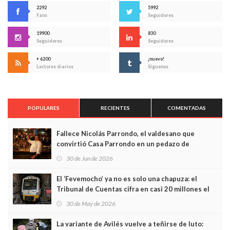
2292
5992
Fans
Seguidores
19900
830
Seguidores
Seguidores
+ 6200
¡nuevo!
Lectores diarios
Síguenos
POPULARES
RECIENTES
COMENTADAS
Fallece Nicolás Parrondo, el valdesano que
convirtió Casa Parrondo en un pedazo de
Asturias en Madrid
30 de Jun de 2026
El ‘Fevemocho’ ya no es solo una chapuza: el
Tribunal de Cuentas cifra en casi 20 millones el
sobrecoste de los trenes que no cabían por los
30 de May de 2026
túneles
La variante de Avilés vuelve a teñirse de luto: