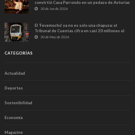
convirtió Casa Parrondo en un pedazo de Asturias
en Madrid
30 de Jun de 2026
El ‘Fevemocho’ ya no es solo una chapuza: el
Tribunal de Cuentas cifra en casi 20 millones el
sobrecoste de los trenes que no cabían por los
30 de May de 2026
túneles
CATEGORÍAS
Actualidad
Deportes
Sostenibilidad
Economía
Magazine