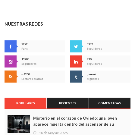
NUESTRAS REDES
2292
5992
Fans
Seguidores
19900
830
Seguidores
Seguidores
+ 6200
¡nuevo!
Lectores diarios
Síguenos
POPULARES
RECIENTES
COMENTADAS
Misterio en el corazón de Oviedo: una joven
aparece muerta dentro del ascensor de su
edificio y las cámaras captan sus últimos minutos
10 de May de 2026