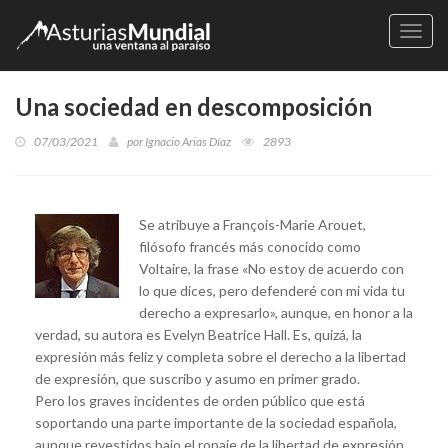
Naveg
Una sociedad en descomposición
07/03/2021
por
Ignacio Arias Díaz
2893
Se atribuye a François-Marie Arouet,
filósofo francés más conocido como
Voltaire, la frase «No estoy de acuerdo con
lo que dices, pero defenderé con mi vida tu
derecho a expresarlo», aunque, en honor a la
verdad, su autora es Evelyn Beatrice Hall. Es, quizá, la
expresión más feliz y completa sobre el derecho a la libertad
de expresión, que suscribo y asumo en primer grado.
Pero los graves incidentes de orden público que está
soportando una parte importante de la sociedad española,
aunque revestidos bajo el ropaje de la libertad de expresión,