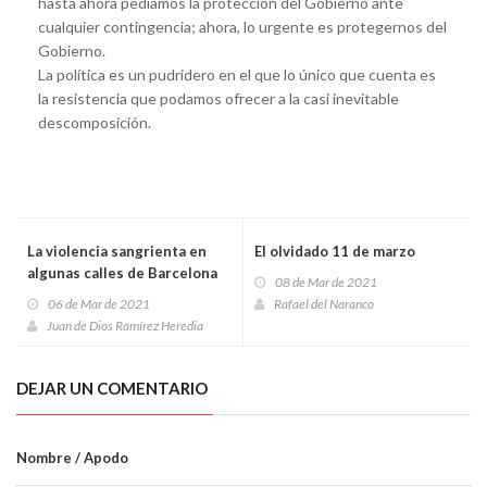
hasta ahora pedíamos la protección del Gobierno ante
cualquier contingencia; ahora, lo urgente es protegernos del
Gobierno.
La política es un pudridero en el que lo único que cuenta es
la resistencia que podamos ofrecer a la casi inevitable
descomposición.
La violencia sangrienta en
El olvidado 11 de marzo
algunas calles de Barcelona
08 de Mar de 2021
06 de Mar de 2021
Rafael del Naranco
Juan de Dios Ramírez Heredia
DEJAR UN COMENTARIO
Nombre / Apodo