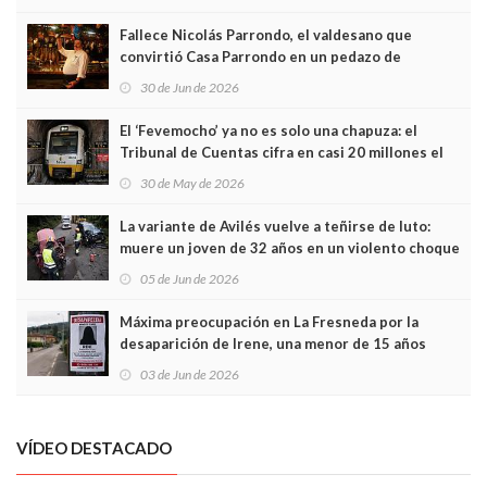
Fallece Nicolás Parrondo, el valdesano que
convirtió Casa Parrondo en un pedazo de
Asturias en Madrid
30 de Jun de 2026
El ‘Fevemocho’ ya no es solo una chapuza: el
Tribunal de Cuentas cifra en casi 20 millones el
sobrecoste de los trenes que no cabían por los
30 de May de 2026
túneles
La variante de Avilés vuelve a teñirse de luto:
muere un joven de 32 años en un violento choque
frontal
05 de Jun de 2026
Máxima preocupación en La Fresneda por la
desaparición de Irene, una menor de 15 años
03 de Jun de 2026
VÍDEO DESTACADO