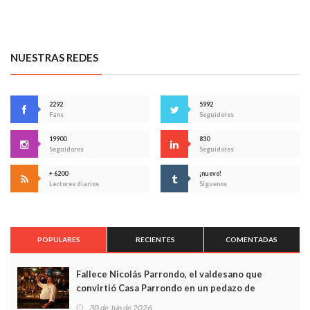
NUESTRAS REDES
2292
5992
Fans
Seguidores
19900
830
Seguidores
Seguidores
+ 6200
¡nuevo!
Lectores diarios
Síguenos
POPULARES
RECIENTES
COMENTADAS
Fallece Nicolás Parrondo, el valdesano que
convirtió Casa Parrondo en un pedazo de
Asturias en Madrid
30 de Jun de 2026