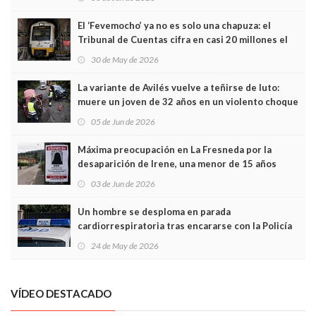
El ‘Fevemocho’ ya no es solo una chapuza: el
Tribunal de Cuentas cifra en casi 20 millones el
sobrecoste de los trenes que no cabían por los
30 de May de 2026
túneles
La variante de Avilés vuelve a teñirse de luto:
muere un joven de 32 años en un violento choque
frontal
05 de Jun de 2026
Máxima preocupación en La Fresneda por la
desaparición de Irene, una menor de 15 años
03 de Jun de 2026
Un hombre se desploma en parada
cardiorrespiratoria tras encararse con la Policía
Local en Luanco
24 de May de 2026
VÍDEO DESTACADO