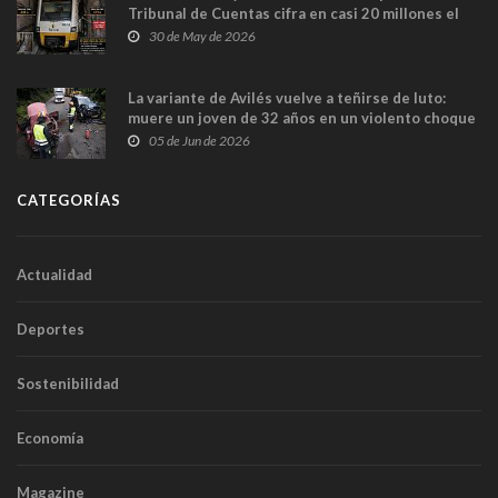
Tribunal de Cuentas cifra en casi 20 millones el
sobrecoste de los trenes que no cabían por los
30 de May de 2026
túneles
La variante de Avilés vuelve a teñirse de luto:
muere un joven de 32 años en un violento choque
frontal
05 de Jun de 2026
CATEGORÍAS
Actualidad
Deportes
Sostenibilidad
Economía
Magazine