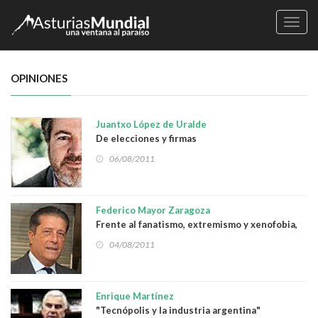
Naveg
OPINIONES
Juantxo López de Uralde
De elecciones y firmas
06/08/2011
Federico Mayor Zaragoza
Frente al fanatismo, extremismo y xenofobia,
más y mejor democracia
04/08/2011
Enrique Martínez
"Tecnópolis y la industria argentina"