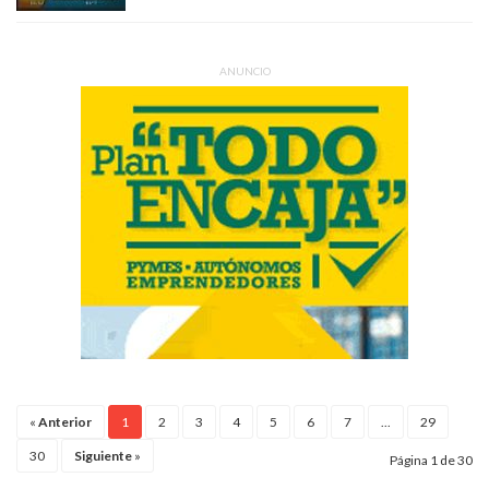
ANUNCIO
«
Anterior
1
2
3
4
5
6
7
...
29
30
Siguiente
»
Página 1 de 30