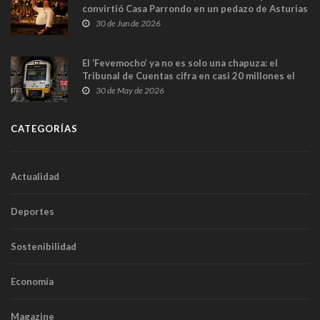
convirtió Casa Parrondo en un pedazo de Asturias
en Madrid
30 de Jun de 2026
El ‘Fevemocho’ ya no es solo una chapuza: el
Tribunal de Cuentas cifra en casi 20 millones el
sobrecoste de los trenes que no cabían por los
30 de May de 2026
túneles
CATEGORÍAS
Actualidad
Deportes
Sostenibilidad
Economía
Magazine