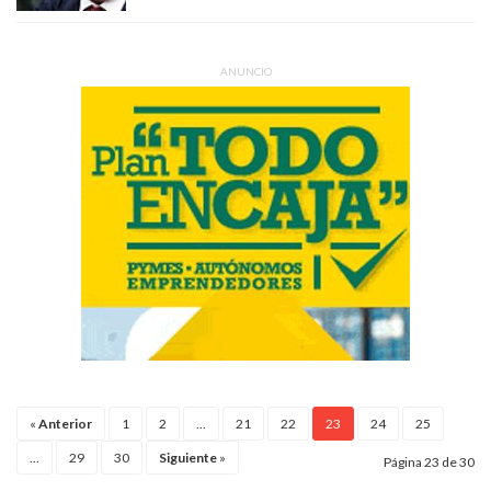
ANUNCIO
«
Anterior
1
2
...
21
22
23
24
25
...
29
30
Siguiente
»
Página 23 de 30