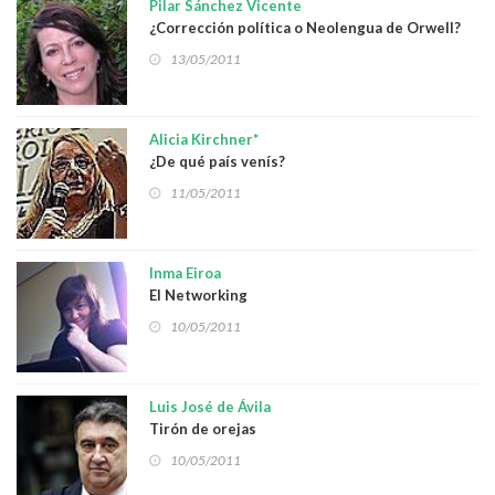
Pilar Sánchez Vicente
¿Corrección política o Neolengua de Orwell?
13/05/2011
Alicia Kirchner*
¿De qué país venís?
11/05/2011
Inma Eiroa
El Networking
10/05/2011
Luis José de Ávila
Tirón de orejas
10/05/2011