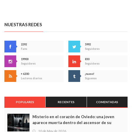
NUESTRAS REDES
2292
5992
Fans
Seguidores
19900
830
Seguidores
Seguidores
+ 6200
¡nuevo!
Lectores diarios
Síguenos
POPULARES
RECIENTES
COMENTADAS
Misterio en el corazón de Oviedo: una joven
aparece muerta dentro del ascensor de su
edificio y las cámaras captan sus últimos minutos
10 de May de 2026