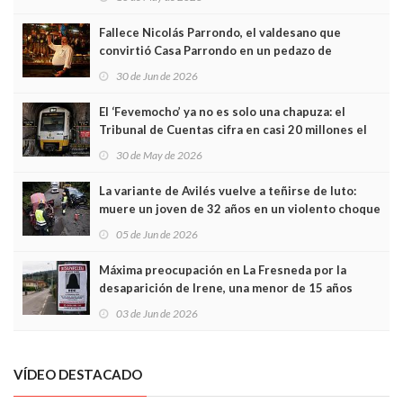
Fallece Nicolás Parrondo, el valdesano que
convirtió Casa Parrondo en un pedazo de
Asturias en Madrid
30 de Jun de 2026
El ‘Fevemocho’ ya no es solo una chapuza: el
Tribunal de Cuentas cifra en casi 20 millones el
sobrecoste de los trenes que no cabían por los
30 de May de 2026
túneles
La variante de Avilés vuelve a teñirse de luto:
muere un joven de 32 años en un violento choque
frontal
05 de Jun de 2026
Máxima preocupación en La Fresneda por la
desaparición de Irene, una menor de 15 años
03 de Jun de 2026
VÍDEO DESTACADO