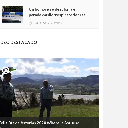
Un hombre se desploma en
parada cardiorrespiratoria tras
encararse con la Policía Local en
24 de May de 2026
Luanco
ÍDEO DESTACADO
Feliz Día de Asturias 2020 Where is Asturias