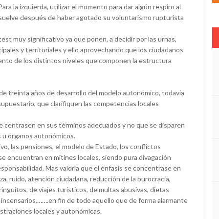
ara la izquierda, utilizar el momento para dar algún respiro al
isuelve después de haber agotado su voluntarismo rupturista
t muy significativo ya que ponen, a decidir por las urnas,
ipales y territoriales y ello aprovechando que los ciudadanos
nto de los distintos niveles que componen la estructura
de treinta años de desarrollo del modelo autonómico, todavía
upuestario, que clarifiquen las competencias locales
 se centrasen en sus términos adecuados y no que se disparen
s u órganos autonómicos.
tivo, las pensiones, el modelo de Estado, los conflictos
 se encuentran en mítines locales, siendo pura divagación
ponsabilidad. Mas valdría que el énfasis se concentrase en
za, ruido, atención ciudadana, reducción de la burocracia,
inguitos, de viajes turísticos, de multas abusivas, dietas
 incensarios,…….en fin de todo aquello que de forma alarmante
istraciones locales y autonómicas.