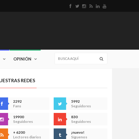
OPINIÓN
UESTRAS REDES
2292
5992
Fans
Seguidores
19900
830
Seguidores
Seguidores
+ 6200
¡nuevo!
Lectores diarios
Síguenos