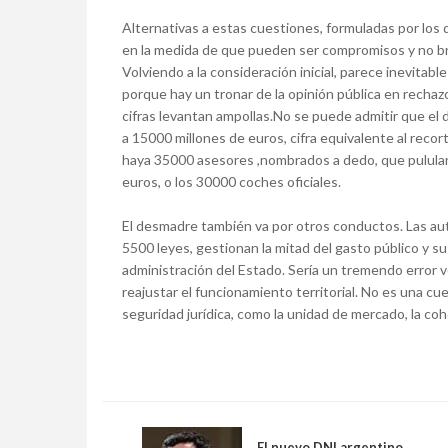
Alternativas a estas cuestiones, formuladas por los 
en la medida de que pueden ser compromisos y no brin
Volviendo a la consideración inicial, parece inevitabl
porque hay un tronar de la opinión pública en recha
cifras levantan ampollas.No se puede admitir que el d
a 15000 millones de euros, cifra equivalente al reco
haya 35000 asesores ,nombrados a dedo, que pululan
euros, o los 30000 coches oficiales.
El desmadre también va por otros conductos. Las au
5500 leyes, gestionan la mitad del gasto público y s
administración del Estado. Sería un tremendo error 
reajustar el funcionamiento territorial. No es una cue
seguridad jurídica, como la unidad de mercado, la cohe
El nuevo DNI argentino