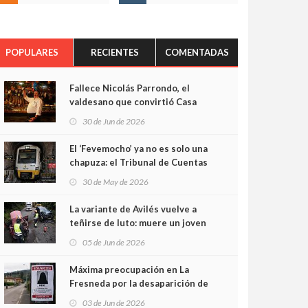
POPULARES
RECIENTES
COMENTADAS
Fallece Nicolás Parrondo, el
valdesano que convirtió Casa
Parrondo en un pedazo de
30 de Jun de 2026
Asturias en Madrid
El ‘Fevemocho’ ya no es solo una
chapuza: el Tribunal de Cuentas
cifra en casi 20 millones el
30 de May de 2026
sobrecoste de los trenes que no
cabían por los túneles
La variante de Avilés vuelve a
teñirse de luto: muere un joven
de 32 años en un violento choque
05 de Jun de 2026
frontal
Máxima preocupación en La
Fresneda por la desaparición de
Irene, una menor de 15 años
03 de Jun de 2026