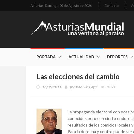
Asturias,
Domingo, 09 de Agosto de 2026
Contacto
A
PORTADA
ACTUALIDAD
DEPORTES
Las elecciones del cambio
16/05/2011
por
José Luis Poyal
5391
La propaganda electoral con ocasión
conocidos pero con cierto endurecim
resultados de los comicios locales 
Para la derecha y centro puede ser