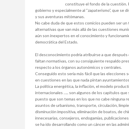
constituye el fondo de la cuestión. P
gobierno y especialmente al “zapaterismo”, que se d
y sus aventuras mitómanas.
No cabe duda de que estos comicios pueden ser un tes
alternativas que van más allá de las cuestiones munic
aún son inexpertos en el conocimiento y funcionamie
democrática del Estado.
El desconocimiento podría atribuirse a que después 
faltan normativas, con su consiguiente respaldo pres
respecto a los órganos autonómicos y centrales.
Conseguido esto sería más fácil que las elecciones
en cuestiones en las que nada pintan ayuntamiento
La política energética, la inflación, el modelo produc
internacionales ….. son algunos de los capítulos que
puesto que son temas en los que no cabe ninguna res
asuntos de urbanismo, transporte, circulación, limpie
disminución impositiva, eliminación de boatos, de chir
innecesarias, consejeros, endogamias, publicaciones
se ha ido desarrollando como un cáncer en las admin