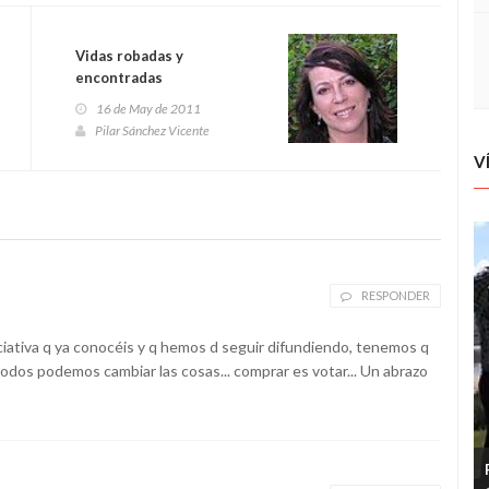
Vidas robadas y
encontradas
16 de May de 2011
Pilar Sánchez Vicente
V
RESPONDER
ativa q ya conocéis y q hemos d seguir difundiendo, tenemos q
odos podemos cambiar las cosas... comprar es votar... Un abrazo