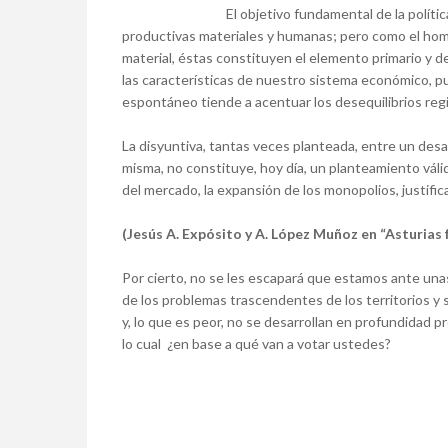
El objetivo fundamental de la polític
productivas materiales y humanas; pero como el hom
material, éstas constituyen el elemento primario y 
las características de nuestro sistema económico, 
espontáneo tiende a acentuar los desequilibrios reg
La disyuntiva, tantas veces planteada, entre un desarr
misma, no constituye, hoy día, un planteamiento válido
del mercado, la expansión de los monopolios, justifi
(Jesús A. Expósito y A. López Muñoz en “Asturias 
Por cierto, no se les escapará que estamos ante una
de los problemas trascendentes de los territorios y s
y, lo que es peor, no se desarrollan en profundidad p
lo cual ¿en base a qué van a votar ustedes?