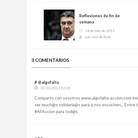
Reflexiones de fin de
semana
14 de May de 2011
Luis José de Ávila
3 COMENTARIOS
# @algofalta
31/10/2011 22:35
Comparto con vosotros www.algofalta-accion.com inici
ser much@s solidaria@s para q nos escuchen... Entre t
#AFAccion para tod@s