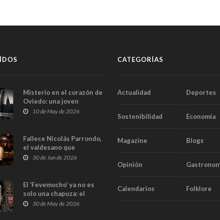
ÍDOS
CATEGORÍAS
Misterio en el corazón de
Actualidad
Deportes
Oviedo: una joven
aparece muerta dentro
10 de May de 2026
Sostenibilidad
Economía
del ascensor de su
edificio y las cámaras
captan sus últimos
Fallece Nicolás Parrondo,
Magazine
Blogs
minutos
el valdesano que
convirtió Casa Parrondo
30 de Jun de 2026
Opinión
Gastronom
en un pedazo de Asturias
en Madrid
El ‘Fevemocho’ ya no es
Calendarios
Folklore
solo una chapuza: el
Tribunal de Cuentas cifra
30 de May de 2026
en casi 20 millones el
sobrecoste de los trenes