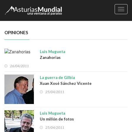
Naveg
OPINIONES
Luis Mugueta
Zanahorias
26/04/2011
La guerra de Gilbia
Xuan Xosé Sánchez Vicente
25/04/2011
Luis Mugueta
Un millón de fotos
25/04/2011