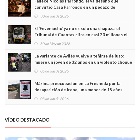
Fallece Nicolás Parrondo, el valdesano que
convirtió Casa Parrondo en un pedazo de
Asturias en Madrid
30 de Jun de 2026
El ‘Fevemocho’ ya no es solo una chapuza: el
Tribunal de Cuentas cifra en casi 20 millones el
sobrecoste de los trenes que no cabían por los
30 de May de 2026
túneles
La variante de Avilés vuelve a teñirse de luto:
muere un joven de 32 años en un violento choque
frontal
05 de Jun de 2026
Máxima preocupación en La Fresneda por la
desaparición de Irene, una menor de 15 años
03 de Jun de 2026
VÍDEO DESTACADO