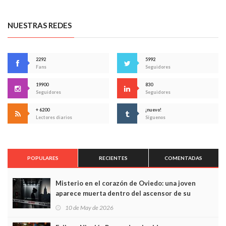
NUESTRAS REDES
2292
5992
Fans
Seguidores
19900
830
Seguidores
Seguidores
+ 6200
¡nuevo!
Lectores diarios
Síguenos
POPULARES
RECIENTES
COMENTADAS
Misterio en el corazón de Oviedo: una joven
aparece muerta dentro del ascensor de su
edificio y las cámaras captan sus últimos minutos
10 de May de 2026