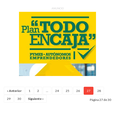
ANUNCIO
«
Anterior
1
2
...
24
25
26
27
28
29
30
Siguiente
»
Página 27 de 30