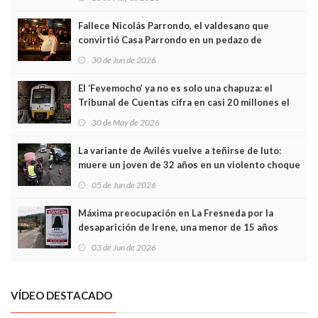
Fallece Nicolás Parrondo, el valdesano que
convirtió Casa Parrondo en un pedazo de
Asturias en Madrid
30 de Jun de 2026
El ‘Fevemocho’ ya no es solo una chapuza: el
Tribunal de Cuentas cifra en casi 20 millones el
sobrecoste de los trenes que no cabían por los
30 de May de 2026
túneles
La variante de Avilés vuelve a teñirse de luto:
muere un joven de 32 años en un violento choque
frontal
05 de Jun de 2026
Máxima preocupación en La Fresneda por la
desaparición de Irene, una menor de 15 años
03 de Jun de 2026
VÍDEO DESTACADO