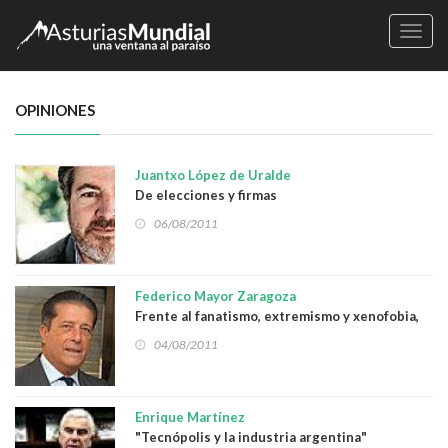
Naveg
OPINIONES
Juantxo López de Uralde
De elecciones y firmas
06/08/2011
Federico Mayor Zaragoza
Frente al fanatismo, extremismo y xenofobia,
más y mejor democracia
04/08/2011
Enrique Martínez
"Tecnópolis y la industria argentina"