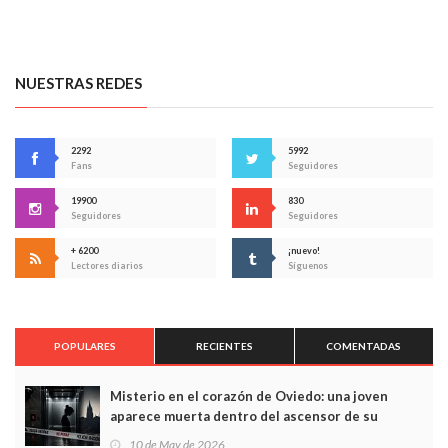
NUESTRAS REDES
2292
5992
Fans
Seguidores
19900
830
Seguidores
Seguidores
+ 6200
¡nuevo!
Lectores diarios
Síguenos
POPULARES
RECIENTES
COMENTADAS
Misterio en el corazón de Oviedo: una joven
aparece muerta dentro del ascensor de su
edificio y las cámaras captan sus últimos minutos
10 de May de 2026