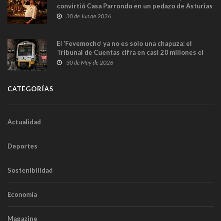
convirtió Casa Parrondo en un pedazo de Asturias
en Madrid
30 de Jun de 2026
El ‘Fevemocho’ ya no es solo una chapuza: el
Tribunal de Cuentas cifra en casi 20 millones el
sobrecoste de los trenes que no cabían por los
30 de May de 2026
túneles
CATEGORÍAS
Actualidad
Deportes
Sostenibilidad
Economía
Magazine