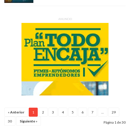
ANUNCIO
«
Anterior
1
2
3
4
5
6
7
...
29
30
Siguiente
»
Página 1 de 30