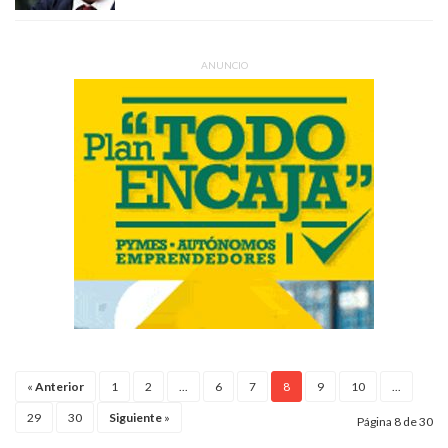
ANUNCIO
«
Anterior
1
2
...
6
7
8
9
10
...
29
30
Siguiente
»
Página 8 de 30