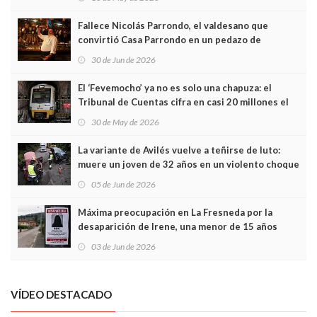
Fallece Nicolás Parrondo, el valdesano que
convirtió Casa Parrondo en un pedazo de
Asturias en Madrid
30 de Jun de 2026
El ‘Fevemocho’ ya no es solo una chapuza: el
Tribunal de Cuentas cifra en casi 20 millones el
sobrecoste de los trenes que no cabían por los
30 de May de 2026
túneles
La variante de Avilés vuelve a teñirse de luto:
muere un joven de 32 años en un violento choque
frontal
05 de Jun de 2026
Máxima preocupación en La Fresneda por la
desaparición de Irene, una menor de 15 años
03 de Jun de 2026
VÍDEO DESTACADO