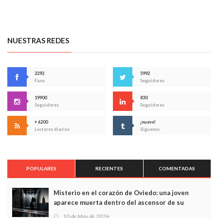
NUESTRAS REDES
2292
5992
Fans
Seguidores
19900
830
Seguidores
Seguidores
+ 6200
¡nuevo!
Lectores diarios
Síguenos
POPULARES
RECIENTES
COMENTADAS
Misterio en el corazón de Oviedo: una joven
aparece muerta dentro del ascensor de su
edificio y las cámaras captan sus últimos minutos
10 de May de 2026