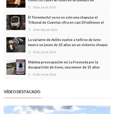
convirtió Casa Parrondo en un pedazo de
Asturias en Madrid
30 de Jun de 2026
El ‘Fevemocho’ ya no es solo una chapuza: el
Tribunal de Cuentas cifra en casi 20 millones el
sobrecoste de los trenes que no cabían por los
30 de May de 2026
túneles
La variante de Avilés vuelve a teñirse de luto:
muere un joven de 32 años en un violento choque
frontal
05 de Jun de 2026
Máxima preocupación en La Fresneda por la
desaparición de Irene, una menor de 15 años
03 de Jun de 2026
VÍDEO DESTACADO