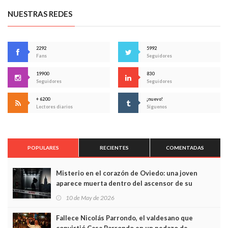
NUESTRAS REDES
2292
5992
Fans
Seguidores
19900
830
Seguidores
Seguidores
+ 6200
¡nuevo!
Lectores diarios
Síguenos
POPULARES
RECIENTES
COMENTADAS
Misterio en el corazón de Oviedo: una joven
aparece muerta dentro del ascensor de su
edificio y las cámaras captan sus últimos minutos
10 de May de 2026
Fallece Nicolás Parrondo, el valdesano que