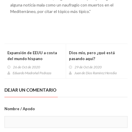
alguna noticia mala como un naufragio con muertos en el
Mediterráneo, por citar el tópico más típico.”
Expansión de EEUU a costa
Dios mío, pero ¿qué está
del mundo hispano
pasando aquí?
26 de Oct de 2020
29 de Oct de 2020
Eduardo Madroñal Pedraza
Juan de Dios Ramírez Heredia
DEJAR UN COMENTARIO
Nombre / Apodo