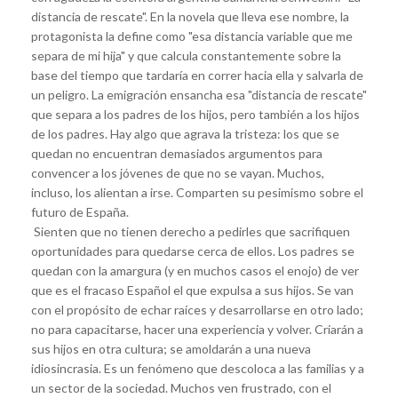
distancia de rescate". En la novela que lleva ese nombre, la
protagonista la define como "esa distancia variable que me
separa de mi hija" y que calcula constantemente sobre la
base del tiempo que tardaría en correr hacia ella y salvarla de
un peligro. La emigración ensancha esa "distancia de rescate"
que separa a los padres de los hijos, pero también a los hijos
de los padres. Hay algo que agrava la tristeza: los que se
quedan no encuentran demasiados argumentos para
convencer a los jóvenes de que no se vayan. Muchos,
incluso, los alientan a irse. Comparten su pesimismo sobre el
futuro de España.
Sienten que no tienen derecho a pedirles que sacrifiquen
oportunidades para quedarse cerca de ellos. Los padres se
quedan con la amargura (y en muchos casos el enojo) de ver
que es el fracaso Español el que expulsa a sus hijos. Se van
con el propósito de echar raíces y desarrollarse en otro lado;
no para capacitarse, hacer una experiencia y volver. Criarán a
sus hijos en otra cultura; se amoldarán a una nueva
idiosincrasia. Es un fenómeno que descoloca a las familias y a
un sector de la sociedad. Muchos ven frustrado, con el