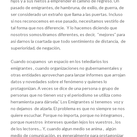
hijos y a sus nietos a emprender el camino de regreso. Un
pasado de emigrantes, de hambruna, de exilio, de guerra, de
ser considerado un extraño que llama a las puertas. Incluso
si nos reconocemos en ese pasado, necesitamos vestirlo de
tal forma que nos diferencie. Y lo hacemos diciendo que
nosotros somos/éramos diferentes, es decir, “mejores” para
así darnos la coartada que todo sentimiento de distancia, de
superioridad, de negación,
Cuando ocupamos un espacio en los telediarios los
emigrantes , cuando organizaciones no gubernamentales y
otras entidades aprovechan para lanzar informes que arrojan
datos y novedades sobre el fenómeno y quienes lo
protagonizan. A veces se dice de una persona o grupo de
personas que no tienen voz y el periodismo se utiliza como
herramienta para dársela.” Los Emigrantes sí tenemos voz y
no dejamos de alzarla. El problema es que no siempre se nos
quiere escuchar. Porque no importa, porque no integramos ,
porque nuestros intereses quedan lejos los vuestros , los
de los lectores... Y, cuando algun medio se anima , algún
medio de comunicación, es generalmente para protagonizar