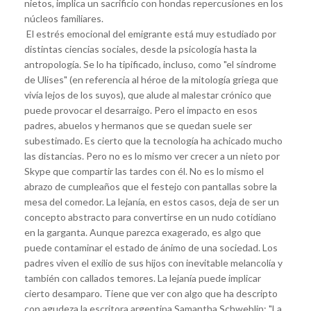
nietos, implica un sacrificio con hondas repercusiones en los
núcleos familiares.
El estrés emocional del emigrante está muy estudiado por
distintas ciencias sociales, desde la psicología hasta la
antropología. Se lo ha tipificado, incluso, como "el síndrome
de Ulises" (en referencia al héroe de la mitología griega que
vivía lejos de los suyos), que alude al malestar crónico que
puede provocar el desarraigo. Pero el impacto en esos
padres, abuelos y hermanos que se quedan suele ser
subestimado. Es cierto que la tecnología ha achicado mucho
las distancias. Pero no es lo mismo ver crecer a un nieto por
Skype que compartir las tardes con él. No es lo mismo el
abrazo de cumpleaños que el festejo con pantallas sobre la
mesa del comedor. La lejanía, en estos casos, deja de ser un
concepto abstracto para convertirse en un nudo cotidiano
en la garganta. Aunque parezca exagerado, es algo que
puede contaminar el estado de ánimo de una sociedad. Los
padres viven el exilio de sus hijos con inevitable melancolía y
también con callados temores. La lejanía puede implicar
cierto desamparo. Tiene que ver con algo que ha descripto
con agudeza la escritora argentina Samantha Schweblin: "La