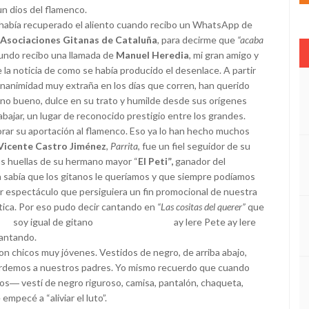
un dios del flamenco.
abía recuperado el aliento cuando recibo un WhatsApp de
 Asociaciones Gitanas de Cataluña
, para decirme que
“acaba
cundo recibo una llamada de
Manuel Heredia
, mi gran amigo y
la noticia de como se había producido el desenlace. A partir
unanimidad muy extraña en los días que corren, han querido
ano bueno, dulce en su trato y humilde desde sus orígenes
ajar, un lugar de reconocido prestigio entre los grandes.
r su aportación al flamenco. Eso ya lo han hecho muchos
Vicente Castro Jiménez
,
Parrita
, fue un fiel seguidor de su
as huellas de su hermano mayor “
El Peti”,
ganador del
ta sabía que los gitanos le queríamos y que siempre podíamos
er espectáculo que persiguiera un fin promocional de nuestra
stica. Por eso pudo decir cantando en
“Las cositas del querer”
que
l de gitano ay lere Pete ay lere
tando.
 chicos muy jóvenes. Vestidos de negro, de arriba abajo,
rdemos a nuestros padres. Yo mismo recuerdo que cuando
ños― vestí de negro riguroso, camisa, pantalón, chaqueta,
mpecé a “aliviar el luto”.