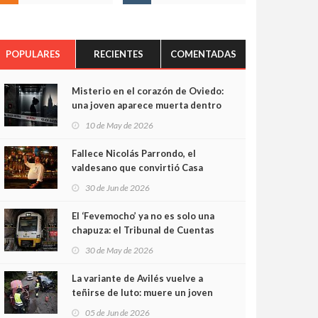
POPULARES
RECIENTES
COMENTADAS
Misterio en el corazón de Oviedo:
una joven aparece muerta dentro
del ascensor de su edificio y las
10 de May de 2026
cámaras captan sus últimos
minutos
Fallece Nicolás Parrondo, el
valdesano que convirtió Casa
Parrondo en un pedazo de
30 de Jun de 2026
Asturias en Madrid
El ‘Fevemocho’ ya no es solo una
chapuza: el Tribunal de Cuentas
cifra en casi 20 millones el
30 de May de 2026
sobrecoste de los trenes que no
cabían por los túneles
La variante de Avilés vuelve a
teñirse de luto: muere un joven
de 32 años en un violento choque
05 de Jun de 2026