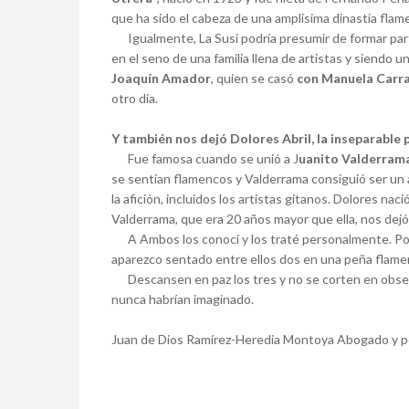
que ha sido el cabeza de una amplísima dinastía flam
Igualmente, La Susi podría presumir de formar par
en el seno de una familia llena de artistas y siendo 
Joaquín Amador
, quien se casó
con Manuela Carr
otro día.
Y también nos dejó Dolores Abril, la inseparable
Fue famosa cuando se unió a J
uanito Valderram
se sentían flamencos y Valderrama consiguió ser un a
la afición, incluidos los artistas gitanos. Dolores nac
Valderrama, que era 20 años mayor que ella, nos dej
A Ambos los conocí y los traté personalmente. Por 
aparezco sentado entre ellos dos en una peña flamen
Descansen en paz los tres y no se corten en obsequ
nunca habrían imaginado.
Juan de Dios Ramírez-Heredia Montoya Abogado y p