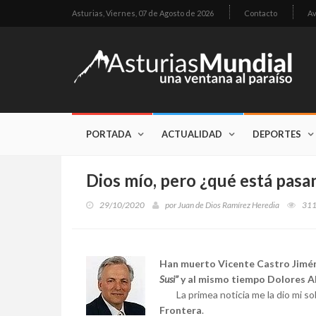
Asturias,
Viernes, 07 de Agosto de 2026
Contacto
Av
PORTADA
ACTUALIDAD
DEPORTES
Dios mío, pero ¿qué está pasa
29/10/2020
por
Juan de Dios Ramírez Heredia
31
Han muerto Vicente Castro Jimé
Susi”
y al mismo tiempo Dolores Abr
La primea noticia me la dio mi sob
Frontera
.