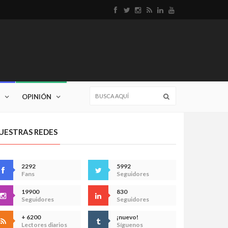
OPINIÓN
UESTRAS REDES
2292
5992
Fans
Seguidores
19900
830
Seguidores
Seguidores
+ 6200
¡nuevo!
Lectores diarios
Síguenos