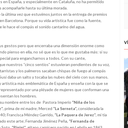
 en España, y especialmente en Cataluña, no ha permitido
s acompañarle hasta su última morada.
la última vez que estuvimos juntos en la entrega de premios
en Barcelona. Porque su vida artística fue como la fuente,
e le hace el compás el sonido cantarino del agua.
V
us gestos pero que encerraba una dimensión enorme como
do pienso en ella, no sé que es lo que me gustaba más: si su
especial para engancharnos a todos. Con su cante,
 que nuestros “cinco sentíos” estuvieran pendientes de su voz,
itarristas y los palmeros sacaban chispas de fuego al compás
a Susi daba un salto y tocaba las nubes del cielo con sus manos.
y artística más emblemática de España y enseña con la que se
e representado por una pléyade de mujeres que conforman una
resentan los hombres.
r su nombre entre los de Pastora Imperio
“Niña de los
z”
, prima de mi madre; Merced
“La Serneta”,
considerada la
1840; Francisca Méndez Garrido,
“La Paquera de Jerez”
, mi tía
dado este arte; Fernanda Jiménez Peña,
“Fernanda de
a Soto,
“Pinini”
, gitano carnicero nacido en Lebrija en 1863,