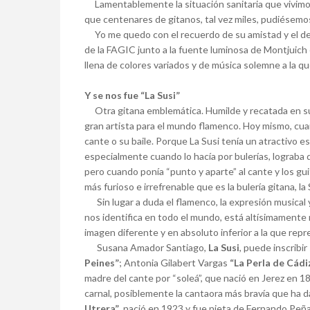
Lamentablemente la situación sanitaria que vivimos
que centenares de gitanos, tal vez miles, pudiésemo
Yo me quedo con el recuerdo de su amistad y el de 
de la FAGIC junto a la fuente luminosa de Montjuich 
llena de colores variados y de música solemne a la qu
Y se nos fue “La Susi”
Otra gitana emblemática. Humilde y recatada en s
gran artista para el mundo flamenco. Hoy mismo, cuan
cante o su baile. Porque La Susi tenía un atractivo 
especialmente cuando lo hacía por bulerías, lograba
pero cuando ponía “punto y aparte” al cante y los gu
más furioso e irrefrenable que es la bulería gitana, l
Sin lugar a duda el flamenco, la expresión musical 
nos identifica en todo el mundo, está altísimament
imagen diferente y en absoluto inferior a la que rep
Susana Amador Santiago,
La Susi
, puede inscribi
Peines”
; Antonia Gilabert Vargas
“La Perla de Cádi
madre del cante por “soleá”, que nació en Jerez en 
carnal, posiblemente la cantaora más bravía que ha 
Utrera”
, nació en 1923 y fue nieta de Fernando Peñ