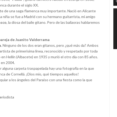
enca durante el siglo XX.
te de una saga flamenca muy importante. Nació en Alicante
una niña se fue a Madrid con su hermano guitarrista, mi amigo
asco
, la diosa del baile gitano. Pero de las bailaoras hablaremos
 pareja de Juanito Valderrama
a
. Ninguno de los dos eran gitanos, pero ¿qué más da? Ambos
rtista de primerísima línea, reconocido y respetado por toda
ió en Hellín (Albacete) en 1935 y murió el otro día con 85 años.
ó en 2004.
alguna carpeta traspapelada hay una fotografía en la que
ca de Cornellá. ¡Dios mío, qué tiempos aquellos!
iar a los ángeles del Paraíso con una fiesta como la que
eriodista