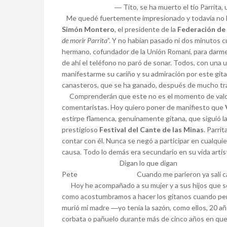
― Tito, se ha muerto el tío Parrita, 
Me quedé fuertemente impresionado y todavía no h
Simón Montero
, el presidente de la
Federación de
de morir Parrita
”. Y no habían pasado ni dos minutos 
hermano, cofundador de la Unión Romaní, para darme 
de ahí el teléfono no paró de sonar. Todos, con una 
manifestarme su cariño y su admiración por este git
canasteros, que se ha ganado, después de mucho trab
Comprenderán que este no es el momento de valora
comentaristas. Hoy quiero poner de manifiesto que
estirpe flamenca, genuinamente gitana, que siguió l
prestigioso
Festival del Cante de las Minas
. Parri
contar con él. Nunca se negó a participar en cualqui
causa. Todo lo demás era secundario en su vida artí
Digan lo que digan soy igua
Pete Cuando me parieron ya salí can
Hoy he acompañado a su mujer y a sus hijos que son
como acostumbramos a hacer los gitanos cuando pe
murió mi madre ―yo tenía la sazón, como ellos, 20 a
corbata o pañuelo durante más de cinco años en que e