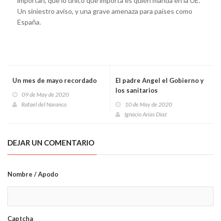
importan, que lo único que importa es quién manda en la UE.
Un siniestro aviso, y una grave amenaza para países como
España.
Un mes de mayo recordado
El padre Angel el Gobierno y
los sanitarios
09 de May de 2020
Rafael del Naranco
10 de May de 2020
Ignacio Arias Díaz
DEJAR UN COMENTARIO
Nombre / Apodo
Captcha