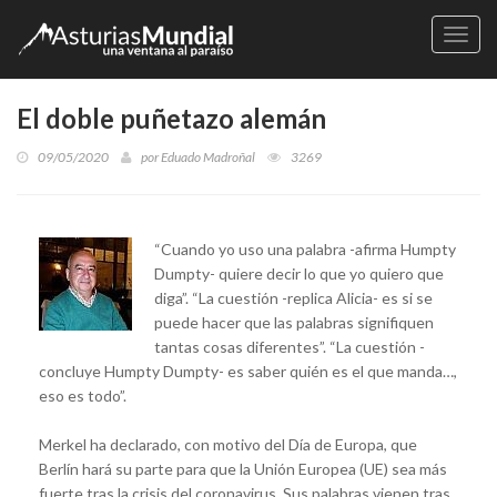
Naveg
El doble puñetazo alemán
09/05/2020
por
Eduado Madroñal
3269
“Cuando yo uso una palabra -afirma Humpty
Dumpty- quiere decir lo que yo quiero que
diga”. “La cuestión -replica Alicia- es si se
puede hacer que las palabras signifiquen
tantas cosas diferentes”. “La cuestión -
concluye Humpty Dumpty- es saber quién es el que manda…,
eso es todo”.
Merkel ha declarado, con motivo del Día de Europa, que
Berlín hará su parte para que la Unión Europea (UE) sea más
fuerte tras la crisis del coronavirus. Sus palabras vienen tras