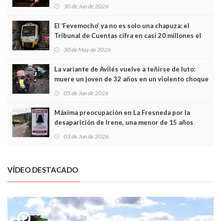
Asturias en Madrid
30 de Jun de 2026
El ‘Fevemocho’ ya no es solo una chapuza: el
Tribunal de Cuentas cifra en casi 20 millones el
sobrecoste de los trenes que no cabían por los
30 de May de 2026
túneles
La variante de Avilés vuelve a teñirse de luto:
muere un joven de 32 años en un violento choque
frontal
05 de Jun de 2026
Máxima preocupación en La Fresneda por la
desaparición de Irene, una menor de 15 años
03 de Jun de 2026
VÍDEO DESTACADO