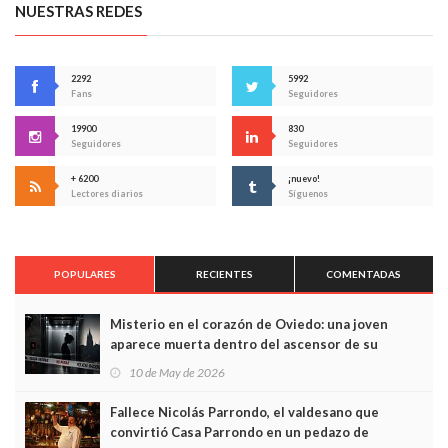
NUESTRAS REDES
2292
5992
Fans
Seguidores
19900
830
Seguidores
Seguidores
+ 6200
¡nuevo!
Lectores diarios
Síguenos
POPULARES
RECIENTES
COMENTADAS
Misterio en el corazón de Oviedo: una joven
aparece muerta dentro del ascensor de su
edificio y las cámaras captan sus últimos minutos
10 de May de 2026
Fallece Nicolás Parrondo, el valdesano que
convirtió Casa Parrondo en un pedazo de