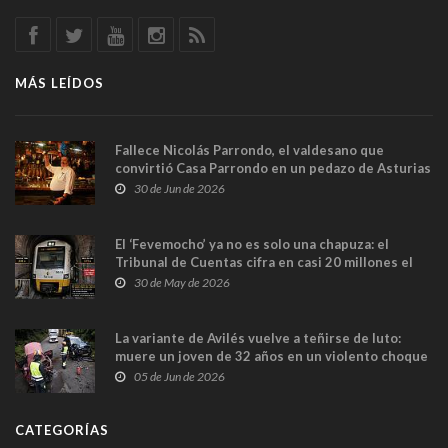
MÁS LEÍDOS
Fallece Nicolás Parrondo, el valdesano que
convirtió Casa Parrondo en un pedazo de Asturias
en Madrid
30 de Jun de 2026
El ‘Fevemocho’ ya no es solo una chapuza: el
Tribunal de Cuentas cifra en casi 20 millones el
sobrecoste de los trenes que no cabían por los
30 de May de 2026
túneles
La variante de Avilés vuelve a teñirse de luto:
muere un joven de 32 años en un violento choque
frontal
05 de Jun de 2026
CATEGORÍAS