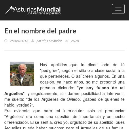
Naveg
En el nombre del padre
25/05/2013
por
Pin Fernández
2678
Hay apellidos que lo dicen todo de tú
"pedigree", según el sitio o a clase social a la
que perteneces. O así creen algunos. En una
ocasión, ya hace años, se me presentó una
persona diciendo: "
yo soy fulano de tal
Argüelles
", y seguidamente, sin darme posibilidad a intervenir,
me suelta: "de los Argüelles de Oviedo, ¿sabes de quienes te
hablo, verdad?".
Era evidente que para mi interlocutor solo el pronunciar
"Argüelles" era como una cuestión de importancia y un hecho
diferenciador. El se sentía, creo yo, orgulloso de su apellido, pues
Argüelles puede haber muchos; pero el Argüelles de su familia,