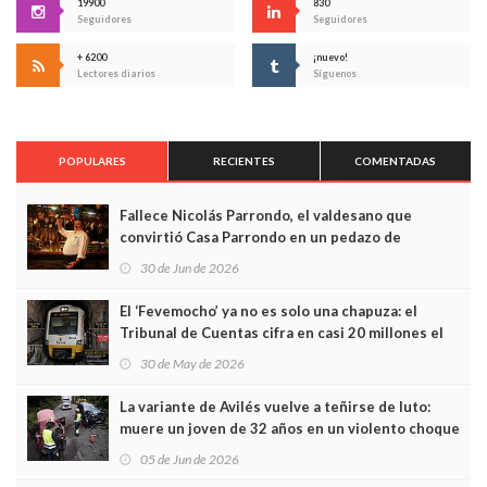
19900
830
Seguidores
Seguidores
+ 6200
¡nuevo!
Lectores diarios
Síguenos
POPULARES
RECIENTES
COMENTADAS
Fallece Nicolás Parrondo, el valdesano que
convirtió Casa Parrondo en un pedazo de
Asturias en Madrid
30 de Jun de 2026
El ‘Fevemocho’ ya no es solo una chapuza: el
Tribunal de Cuentas cifra en casi 20 millones el
sobrecoste de los trenes que no cabían por los
30 de May de 2026
túneles
La variante de Avilés vuelve a teñirse de luto:
muere un joven de 32 años en un violento choque
frontal
05 de Jun de 2026