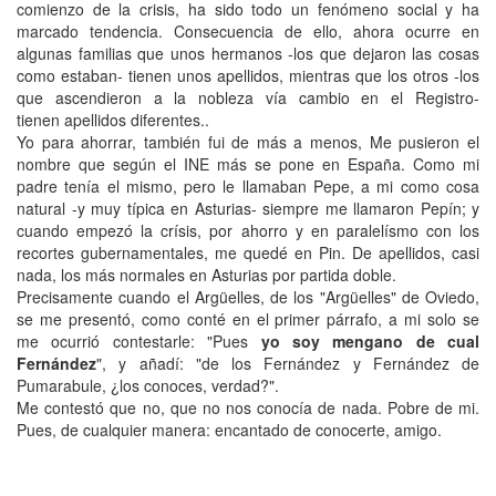
comienzo de la crisis, ha sido todo un fenómeno social y ha
marcado tendencia. Consecuencia de ello, ahora ocurre en
algunas familias que unos hermanos -los que dejaron las cosas
como estaban- tienen unos apellidos, mientras que los otros -los
que ascendieron a la nobleza vía cambio en el Registro-
tienen apellidos diferentes..
Yo para ahorrar, también fui de más a menos, Me pusieron el
nombre que según el INE más se pone en España. Como mi
padre tenía el mismo, pero le llamaban Pepe, a mi como cosa
natural -y muy típica en Asturias- siempre me llamaron Pepín; y
cuando empezó la crísis, por ahorro y en paralelísmo con los
recortes gubernamentales, me quedé en Pin. De apellidos, casi
nada, los más normales en Asturias por partida doble.
Precisamente cuando el Argüelles, de los "Argüelles" de Oviedo,
se me presentó, como conté en el primer párrafo, a mi solo se
me ocurrió contestarle: "Pues
yo soy mengano de cual
Fernández
", y añadí: "de los Fernández y Fernández de
Pumarabule, ¿los conoces, verdad?".
Me contestó que no, que no nos conocía de nada. Pobre de mi.
Pues, de cualquier manera: encantado de conocerte, amigo.