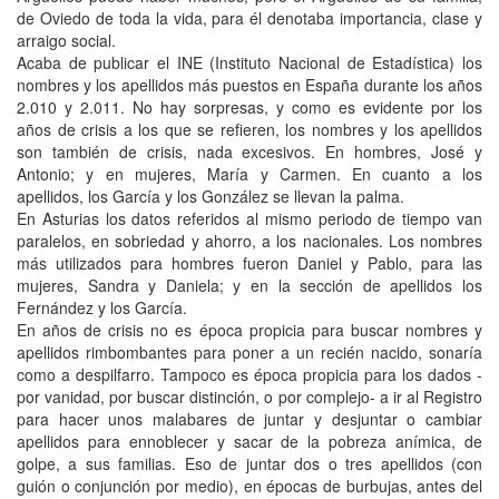
de Oviedo de toda la vida, para él denotaba importancia, clase y
arraigo social.
Acaba de publicar el INE (Instituto Nacional de Estadística) los
nombres y los apellidos más puestos en España durante los años
2.010 y 2.011. No hay sorpresas, y como es evidente por los
años de crisis a los que se refieren, los nombres y los apellidos
son también de crisis, nada excesivos. En hombres, José y
Antonio; y en mujeres, María y Carmen. En cuanto a los
apellidos, los García y los González se llevan la palma.
En Asturias los datos referidos al mismo periodo de tiempo van
paralelos, en sobriedad y ahorro, a los nacionales. Los nombres
más utilizados para hombres fueron Daniel y Pablo, para las
mujeres, Sandra y Daniela; y en la sección de apellidos los
Fernández y los García.
En años de crisis no es época propicia para buscar nombres y
apellidos rimbombantes para poner a un recién nacido, sonaría
como a despilfarro. Tampoco es época propicia para los dados -
por vanidad, por buscar distinción, o por complejo- a ir al Registro
para hacer unos malabares de juntar y desjuntar o cambiar
apellidos para ennoblecer y sacar de la pobreza anímica, de
golpe, a sus familias. Eso de juntar dos o tres apellidos (con
guión o conjunción por medio), en épocas de burbujas, antes del