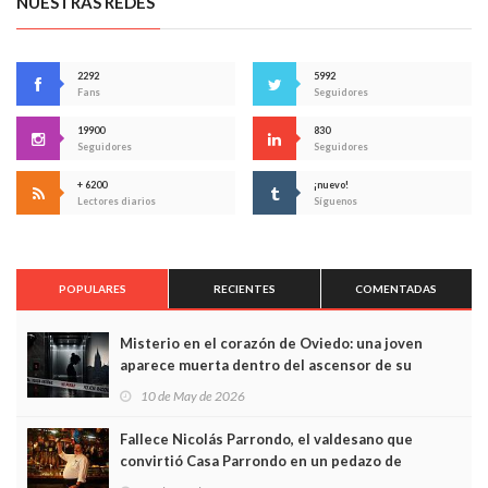
NUESTRAS REDES
2292
5992
Fans
Seguidores
19900
830
Seguidores
Seguidores
+ 6200
¡nuevo!
Lectores diarios
Síguenos
POPULARES
RECIENTES
COMENTADAS
Misterio en el corazón de Oviedo: una joven
aparece muerta dentro del ascensor de su
edificio y las cámaras captan sus últimos minutos
10 de May de 2026
Fallece Nicolás Parrondo, el valdesano que
convirtió Casa Parrondo en un pedazo de
Asturias en Madrid