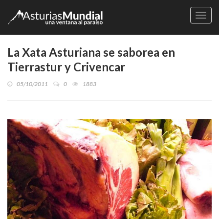
Naveg
La Xata Asturiana se saborea en
Tierrastur y Crivencar
05/10/2011
0
1883