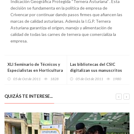
Indicación Geográfica Protegida “Ternera Asturiana” . Esta
decisión se fundamenta en la política de empresa de
Crivencar por continuar dando pasos firmes que afiancen las
marcas de calidad asturianas. Además la I.G.P. Ternera
Asturiana garantiza el origen, manejo y alimentación de
calidad de todas las carnes de ternera que comercializa la
empresa.
XLI Seminario de Técnicos y
Las bibliotecas del CSIC
Especialistas en Horticultura
digitalizan sus manuscritos
antiguos
05 de Oct de 2011
1828
05 de Oct de 2011
1980
QUIZÁS TE INTERESE...