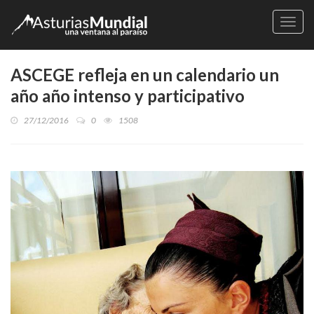
Naveg
ASCEGE refleja en un calendario un
año año intenso y participativo
27/12/2016
0
1508