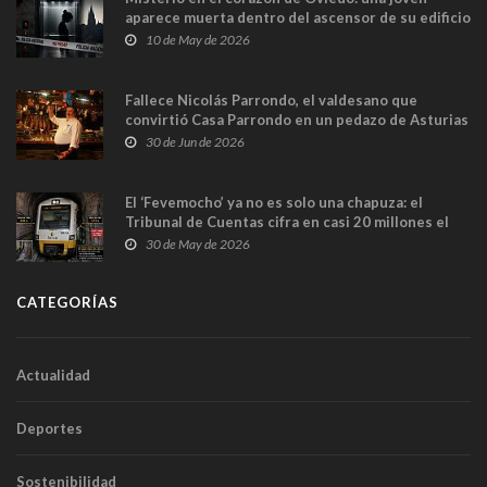
aparece muerta dentro del ascensor de su edificio
y las cámaras captan sus últimos minutos
10 de May de 2026
Fallece Nicolás Parrondo, el valdesano que
convirtió Casa Parrondo en un pedazo de Asturias
en Madrid
30 de Jun de 2026
El ‘Fevemocho’ ya no es solo una chapuza: el
Tribunal de Cuentas cifra en casi 20 millones el
sobrecoste de los trenes que no cabían por los
30 de May de 2026
túneles
CATEGORÍAS
Actualidad
Deportes
Sostenibilidad