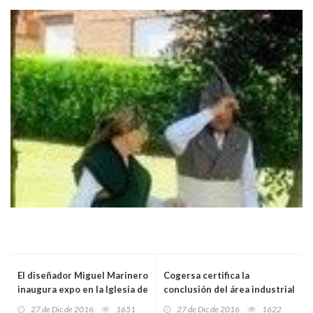
El diseñador Miguel Marinero
Cogersa certifica la
inaugura expo en la Iglesia de
conclusión del área industrial
La Laboral
de Vilorteo
27 de Dic de 2016
1651
27 de Dic de 2016
1622