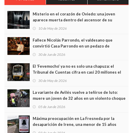
Misterio en el corazón de Oviedo: una joven
aparece muerta dentro del ascensor de su
edificio y las cámaras captan sus últimos minutos
10 de May de 2026
Fallece Nicolás Parrondo, el valdesano que
convirtió Casa Parrondo en un pedazo de
Asturias en Madrid
30 de Jun de 2026
El ‘Fevemocho’ ya no es solo una chapuza: el
Tribunal de Cuentas cifra en casi 20 millones el
sobrecoste de los trenes que no cabían por los
30 de May de 2026
túneles
La variante de Avilés vuelve a teñirse de luto:
muere un joven de 32 años en un violento choque
frontal
05 de Jun de 2026
Máxima preocupación en La Fresneda por la
desaparición de Irene, una menor de 15 años
03 de Jun de 2026