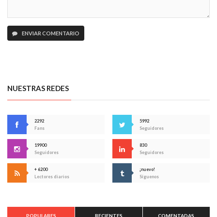
ENVIAR COMENTARIO
NUESTRAS REDES
2292
5992
Fans
Seguidores
19900
830
Seguidores
Seguidores
+ 6200
¡nuevo!
Lectores diarios
Síguenos
POPULARES
RECIENTES
COMENTADAS