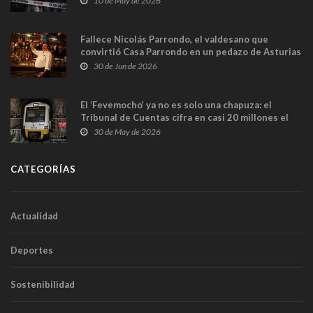
10 de May de 2026
Fallece Nicolás Parrondo, el valdesano que
convirtió Casa Parrondo en un pedazo de Asturias
en Madrid
30 de Jun de 2026
El ‘Fevemocho’ ya no es solo una chapuza: el
Tribunal de Cuentas cifra en casi 20 millones el
sobrecoste de los trenes que no cabían por los
30 de May de 2026
túneles
CATEGORÍAS
Actualidad
Deportes
Sostenibilidad