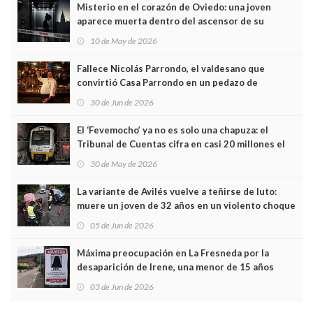
Misterio en el corazón de Oviedo: una joven
aparece muerta dentro del ascensor de su
edificio y las cámaras captan sus últimos minutos
10 de May de 2026
Fallece Nicolás Parrondo, el valdesano que
convirtió Casa Parrondo en un pedazo de
Asturias en Madrid
30 de Jun de 2026
El ‘Fevemocho’ ya no es solo una chapuza: el
Tribunal de Cuentas cifra en casi 20 millones el
sobrecoste de los trenes que no cabían por los
30 de May de 2026
túneles
La variante de Avilés vuelve a teñirse de luto:
muere un joven de 32 años en un violento choque
frontal
05 de Jun de 2026
Máxima preocupación en La Fresneda por la
desaparición de Irene, una menor de 15 años
03 de Jun de 2026