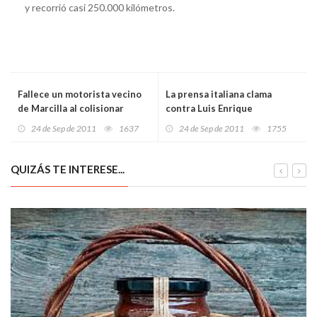
y recorrió casi 250.000 kilómetros.
Fallece un motorista vecino
La prensa italiana clama
de Marcilla al colisionar
contra Luis Enrique
contra un turismo en Olite
24 de Sep de 2011
1637
24 de Sep de 2011
1755
QUIZÁS TE INTERESE...