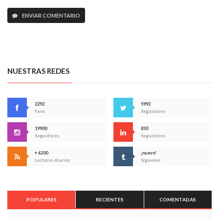
ENVIAR COMENTARIO
NUESTRAS REDES
2292
5992
Fans
Seguidores
19900
830
Seguidores
Seguidores
+ 6200
¡nuevo!
Lectores diarios
Síguenos
POPULARES
RECIENTES
COMENTADAS