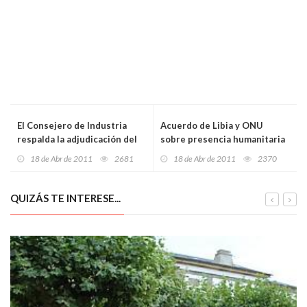
El Consejero de Industria
Acuerdo de Libia y ONU
respalda la adjudicación del
sobre presencia humanitaria
8x8 a Santa Bárbara
18 de Abr de 2011
2681
18 de Abr de 2011
2370
QUIZÁS TE INTERESE...