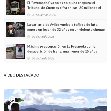
El ‘Fevemocho’ ya no es solo una chapuza: el
Tribunal de Cuentas cifra en casi 20 millones el
sobrecoste de los trenes que no cabían por los
30 de May de 2026
túneles
La variante de Avilés vuelve a teñirse de luto:
muere un joven de 32 años en un violento choque
frontal
05 de Jun de 2026
Máxima preocupación en La Fresneda por la
desaparición de Irene, una menor de 15 años
03 de Jun de 2026
VÍDEO DESTACADO