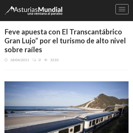
Naveg
Feve apuesta con El Transcantábrico
Gran Lujo” por el turismo de alto nivel
sobre raíles
18/04/2011
0
3210