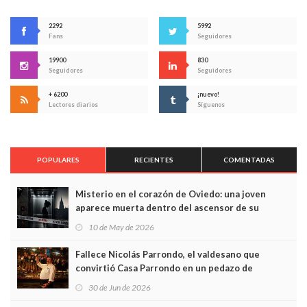
2292
5992
Fans
Seguidores
19900
830
Seguidores
Seguidores
+ 6200
¡nuevo!
Lectores diarios
Síguenos
POPULARES
RECIENTES
COMENTADAS
Misterio en el corazón de Oviedo: una joven
aparece muerta dentro del ascensor de su
edificio y las cámaras captan sus últimos minutos
10 de May de 2026
Fallece Nicolás Parrondo, el valdesano que
convirtió Casa Parrondo en un pedazo de
Asturias en Madrid
30 de Jun de 2026