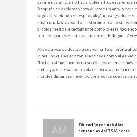
Estaremos allí y, si no hay árboles altos, estaremos s
Después de explorar Vesta durante un año, la nave
llegó allí, subiendo en espiral, alejándose gradualm
hasta que la gravedad del asteroide la deje suavemen
propios medios, exactamente como lo está hacien
terceras partes de una vuelta antes de llegar a Cere
Allí, otra vez, se deslizará suavemente en órbita al
iones, los cuales son tan silenciosos como el espaci
"Incluso si imaginamos un sonido, éste sería el más dé
embargo, este sonido revela el secreto para hacer un
mundos distantes, llevando consigo los sueños de aq
Educación recurrirá las
sentencias del TSJA sobre