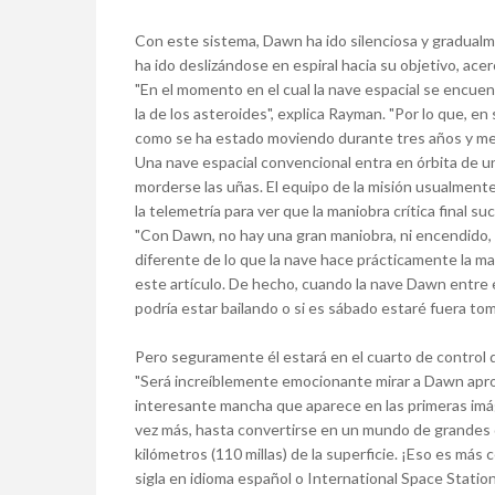
Con este sistema, Dawn ha ido silenciosa y gradualm
ha ido deslizándose en espiral hacia su objetivo, ac
"En el momento en el cual la nave espacial se encuen
la de los asteroides", explica Rayman. "Por lo que, e
como se ha estado moviendo durante tres años y med
Una nave espacial convencional entra en órbita de u
morderse las uñas. El equipo de la misión usualmente
la telemetría para ver que la maniobra crítica final s
"Con Dawn, no hay una gran maniobra, ni encendido, 
diferente de lo que la nave hace prácticamente la ma
este artículo. De hecho, cuando la nave Dawn entre en
podría estar bailando o si es sábado estaré fuera tom
Pero seguramente él estará en el cuarto de control d
"Será increíblemente emocionante mirar a Dawn apr
interesante mancha que aparece en las primeras im
vez más, hasta convertirse en un mundo de grandes
kilómetros (110 millas) de la superficie. ¡Eso es más 
sigla en idioma español o International Space Station -