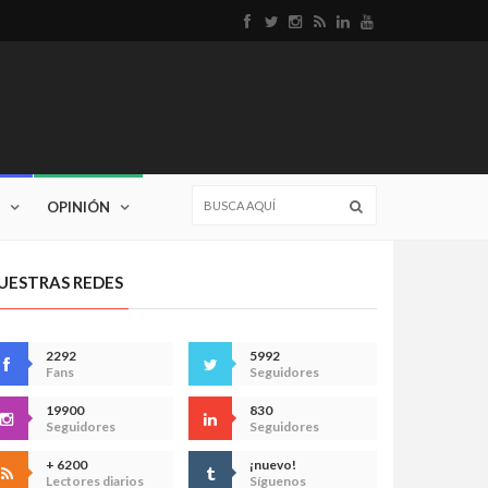
OPINIÓN
UESTRAS REDES
2292
5992
Fans
Seguidores
19900
830
Seguidores
Seguidores
+ 6200
¡nuevo!
Lectores diarios
Síguenos