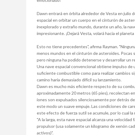
emocionado!"
Dawn entrará en órbita alrededor de Vesta en julio 
espacial en orbitar un cuerpo en el cinturón de aste
inexplorado y extraño mundo, durante un año, la nave
impresionante. ¡Dejará Vesta, volará hacia el planeta 
Esto no tiene precedentes", afirma Rayman. "Ninguna
menos mundos en el cinturón de asteroides. Pocas s
pero ninguna ha podido detenerse y desarrollar un ret
Una nave espacial convencional obtiene impulso de 
suficiente combustible como para realizar cambios sign
camino haría demasiado difícil su lanzamiento.
Dawn es mucho más eficiente respecto de su combus
aproximadamente 20 metros (65 pies), recolectan ene
iones son expulsados silenciosamente por detrás de
este modo un suave empuje. Las condiciones de caren
este efecto de fuerza sutil se acumule, por lo cual 
"A la larga, esta nave espacial alcanza una velocida
propulsor (usa solamente un kilogramo de xenón cada
activos)".