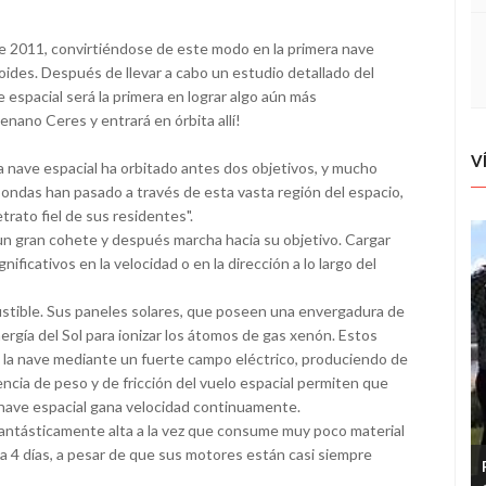
de 2011, convirtiéndose de este modo en la primera nave
roides. Después de llevar a cabo un estudio detallado del
 espacial será la primera en lograr algo aún más
enano Ceres y entrará en órbita allí!
V
 nave espacial ha orbitado antes dos objetivos, y mucho
ondas han pasado a través de esta vasta región del espacio,
rato fiel de sus residentes".
un gran cohete y después marcha hacia su objetivo. Cargar
ificativos en la velocidad o en la dirección a lo largo del
tible. Sus paneles solares, que poseen una envergadura de
rgía del Sol para ionizar los átomos de gas xenón. Estos
 la nave mediante un fuerte campo eléctrico, produciendo de
cia de peso y de fricción del vuelo espacial permiten que
la nave espacial gana velocidad continuamente.
d fantásticamente alta a la vez que consume muy poco material
 4 días, a pesar de que sus motores están casi siempre