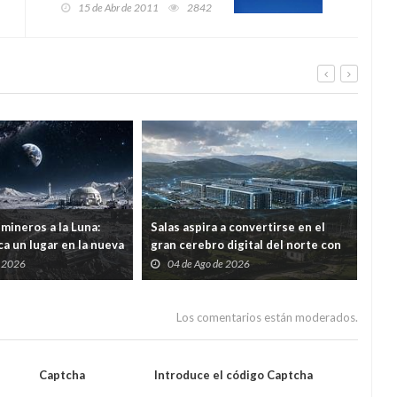
15 de Abr de 2011
2842
mineros a la Luna:
Salas aspira a convertirse en el
Por 
a un lugar en la nueva
gran cerebro digital del norte con
ree
ial
una inversión de 1.226 millones
con
e 2026
04 de Ago de 2026
2
mod
Los comentarios están moderados.
Captcha
Introduce el código Captcha