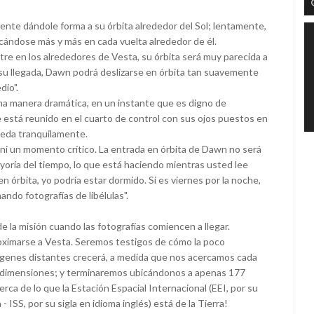
ente dándole forma a su órbita alrededor del Sol; lentamente,
ercándose más y más en cada vuelta alrededor de él.
tre en los alrededores de Vesta, su órbita será muy parecida a
n su llegada, Dawn podrá deslizarse en órbita tan suavemente
io".
na manera dramática, en un instante que es digno de
 está reunido en el cuarto de control con sus ojos puestos en
uceda tranquilamente.
ni un momento crítico. La entrada en órbita de Dawn no será
yoría del tiempo, lo que está haciendo mientras usted lee
 órbita, yo podría estar dormido. Si es viernes por la noche,
ando fotografías de libélulas".
e la misión cuando las fotografías comiencen a llegar.
oximarse a Vesta. Seremos testigos de cómo la poco
ágenes distantes crecerá, a medida que nos acercamos cada
 dimensiones; y terminaremos ubicándonos a apenas 177
cerca de lo que la Estación Espacial Internacional (EEI, por su
 ISS, por su sigla en idioma inglés) está de la Tierra!