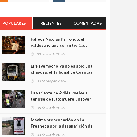
POPULARES
RECIENTES
COMENTADAS
Fallece Nicolás Parrondo, el
valdesano que convirtió Casa
Parrondo en un pedazo de
30 de Jun de 2026
Asturias en Madrid
El ‘Fevemocho’ ya no es solo una
chapuza: el Tribunal de Cuentas
cifra en casi 20 millones el
30 de May de 2026
sobrecoste de los trenes que no
cabían por los túneles
La variante de Avilés vuelve a
teñirse de luto: muere un joven
de 32 años en un violento choque
05 de Jun de 2026
frontal
Máxima preocupación en La
Fresneda por la desaparición de
Irene, una menor de 15 años
03 de Jun de 2026