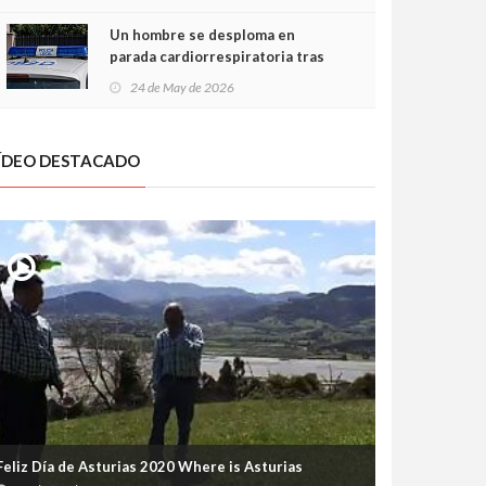
Un hombre se desploma en
parada cardiorrespiratoria tras
encararse con la Policía Local en
24 de May de 2026
Luanco
ÍDEO DESTACADO
Feliz Día de Asturias 2020 Where is Asturias