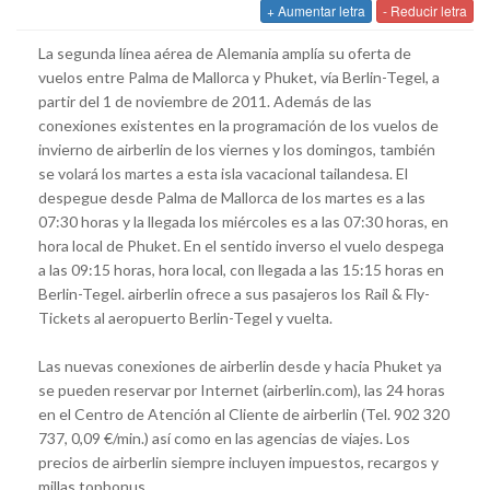
+ Aumentar letra
- Reducir letra
La segunda línea aérea de Alemania amplía su oferta de
vuelos entre Palma de Mallorca y Phuket, vía Berlin-Tegel, a
partir del 1 de noviembre de 2011. Además de las
conexiones existentes en la programación de los vuelos de
invierno de airberlin de los viernes y los domingos, también
se volará los martes a esta isla vacacional tailandesa. El
despegue desde Palma de Mallorca de los martes es a las
07:30 horas y la llegada los miércoles es a las 07:30 horas, en
hora local de Phuket. En el sentido inverso el vuelo despega
a las 09:15 horas, hora local, con llegada a las 15:15 horas en
Berlin-Tegel. airberlin ofrece a sus pasajeros los Rail & Fly-
Tickets al aeropuerto Berlin-Tegel y vuelta.
Las nuevas conexiones de airberlin desde y hacia Phuket ya
se pueden reservar por Internet (airberlin.com), las 24 horas
en el Centro de Atención al Cliente de airberlin (Tel. 902 320
737, 0,09 €/min.) así como en las agencias de viajes. Los
precios de airberlin siempre incluyen impuestos, recargos y
millas topbonus.