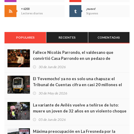
+ 6200
¡nuevo!
Lectores diarios
Síguenos
POPULARES
RECIENTES
COMENTADAS
Fallece Nicolás Parrondo, el valdesano que
convirtió Casa Parrondo en un pedazo de
Asturias en Madrid
30 de Jun de 2026
El ‘Fevemocho’ ya no es solo una chapuza: el
Tribunal de Cuentas cifra en casi 20 millones el
sobrecoste de los trenes que no cabían por los
30 de May de 2026
túneles
La variante de Avilés vuelve a teñirse de luto:
muere un joven de 32 años en un violento choque
frontal
05 de Jun de 2026
Máxima preocupación en La Fresneda por la