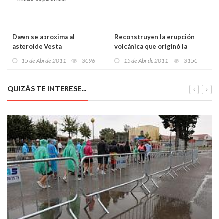
Dawn se aproxima al
Reconstruyen la erupción
asteroide Vesta
volcánica que originó la
caldera de Isla Decepción
15 de Abr de 2011
3096
15 de Abr de 2011
3150
QUIZÁS TE INTERESE...