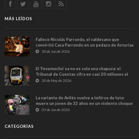
MÁS LEÍDOS
Fallece Nicolás Parrondo, el valdesano que
convirtió Casa Parrondo en un pedazo de Asturias
en Madrid
30 de Jun de 2026
El ‘Fevemocho’ ya no es solo una chapuza: el
Tribunal de Cuentas cifra en casi 20 millones el
sobrecoste de los trenes que no cabían por los
30 de May de 2026
túneles
La variante de Avilés vuelve a teñirse de luto:
muere un joven de 32 años en un violento choque
frontal
05 de Jun de 2026
CATEGORÍAS