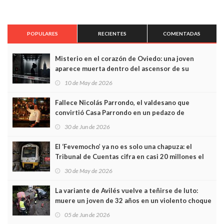
POPULARES
RECIENTES
COMENTADAS
Misterio en el corazón de Oviedo: una joven
aparece muerta dentro del ascensor de su
edificio y las cámaras captan sus últimos minutos
10 de May de 2026
Fallece Nicolás Parrondo, el valdesano que
convirtió Casa Parrondo en un pedazo de
Asturias en Madrid
30 de Jun de 2026
El ‘Fevemocho’ ya no es solo una chapuza: el
Tribunal de Cuentas cifra en casi 20 millones el
sobrecoste de los trenes que no cabían por los
30 de May de 2026
túneles
La variante de Avilés vuelve a teñirse de luto:
muere un joven de 32 años en un violento choque
frontal
05 de Jun de 2026