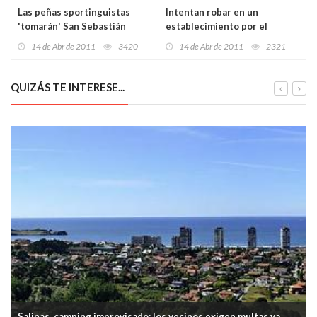
Las peñas sportinguistas
Intentan robar en un
'tomarán' San Sebastián
establecimiento por el
procedimiento del
14 de Abr de 2011
3420
14 de Abr de 2011
2321
“alcantarillazo”.
QUIZÁS TE INTERESE...
Salinas, camping improvisado: los vecinos exigen multas ya