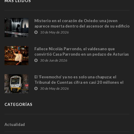
MÁS LEÍDOS
Misterio en el corazón de Oviedo: una joven
aparece muerta dentro del ascensor de su edificio
y las cámaras captan sus últimos minutos
10 de May de 2026
Fallece Nicolás Parrondo, el valdesano que
convirtió Casa Parrondo en un pedazo de Asturias
en Madrid
30 de Jun de 2026
El ‘Fevemocho’ ya no es solo una chapuza: el
Tribunal de Cuentas cifra en casi 20 millones el
sobrecoste de los trenes que no cabían por los
30 de May de 2026
túneles
CATEGORÍAS
Actualidad