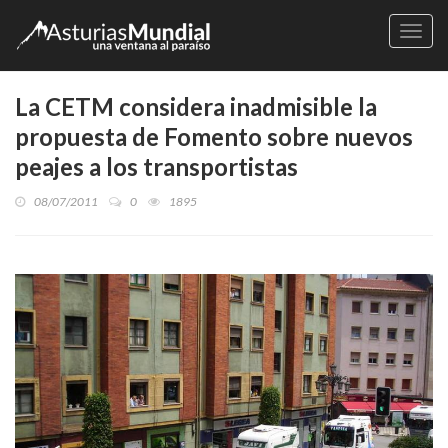
Naveg
La CETM considera inadmisible la
propuesta de Fomento sobre nuevos
peajes a los transportistas
08/07/2011
0
1895