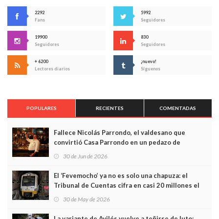
2292
5992
Fans
Seguidores
19900
830
Seguidores
Seguidores
+ 6200
¡nuevo!
Lectores diarios
Síguenos
POPULARES
RECIENTES
COMENTADAS
Fallece Nicolás Parrondo, el valdesano que
convirtió Casa Parrondo en un pedazo de
Asturias en Madrid
30 de Jun de 2026
El ‘Fevemocho’ ya no es solo una chapuza: el
Tribunal de Cuentas cifra en casi 20 millones el
sobrecoste de los trenes que no cabían por los
30 de May de 2026
túneles
La variante de Avilés vuelve a teñirse de luto: