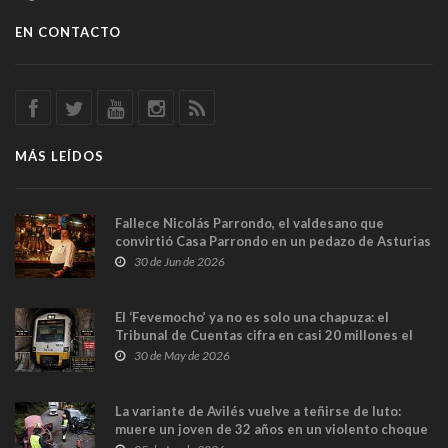
EN CONTACTO
MÁS LEÍDOS
Fallece Nicolás Parrondo, el valdesano que
convirtió Casa Parrondo en un pedazo de Asturias
en Madrid
30 de Jun de 2026
El ‘Fevemocho’ ya no es solo una chapuza: el
Tribunal de Cuentas cifra en casi 20 millones el
sobrecoste de los trenes que no cabían por los
30 de May de 2026
túneles
La variante de Avilés vuelve a teñirse de luto:
muere un joven de 32 años en un violento choque
frontal