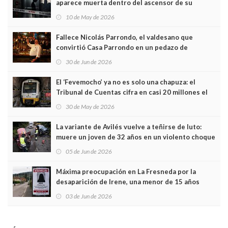
aparece muerta dentro del ascensor de su
edificio y las cámaras captan sus últimos minutos
10 de May de 2026
Fallece Nicolás Parrondo, el valdesano que
convirtió Casa Parrondo en un pedazo de
Asturias en Madrid
30 de Jun de 2026
El ‘Fevemocho’ ya no es solo una chapuza: el
Tribunal de Cuentas cifra en casi 20 millones el
sobrecoste de los trenes que no cabían por los
30 de May de 2026
túneles
La variante de Avilés vuelve a teñirse de luto:
muere un joven de 32 años en un violento choque
frontal
05 de Jun de 2026
Máxima preocupación en La Fresneda por la
desaparición de Irene, una menor de 15 años
03 de Jun de 2026