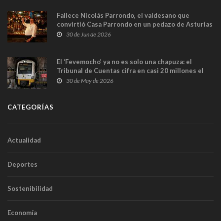
Fallece Nicolás Parrondo, el valdesano que
convirtió Casa Parrondo en un pedazo de Asturias
en Madrid
30 de Jun de 2026
El ‘Fevemocho’ ya no es solo una chapuza: el
Tribunal de Cuentas cifra en casi 20 millones el
sobrecoste de los trenes que no cabían por los
30 de May de 2026
túneles
CATEGORÍAS
Actualidad
Deportes
Sostenibilidad
Economía