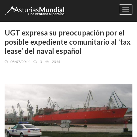
Naveg
UGT expresa su preocupación por el
posible expediente comunitario al ‘tax
lease’ del naval español
08/07/2011
0
2015