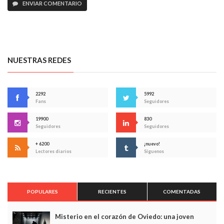
ENVIAR COMENTARIO
NUESTRAS REDES
2292
5992
Fans
Seguidores
19900
830
Seguidores
Seguidores
+ 6200
¡nuevo!
Lectores diarios
Síguenos
POPULARES
RECIENTES
COMENTADAS
Misterio en el corazón de Oviedo: una joven