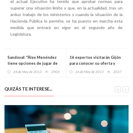
el actual Ejecutivo ha tenido que aprobar normas para
superar una situación límite y que, en la actualidad, tras un
arduo trabajo de los ministerios y cuando la situación de la
Hacienda Pública lo permite, se ha puesto en marcha esta
medida que entrará en vigor en el segundo año de
Legislatura.
Sandoval: "Álex Menéndez
16 expertos visitarán Gijón
tiene opciones de jugar de
para conocer su oferta y
titular"
atractivos turísticos
24 de May de 2013
2903
24 de May de 2013
2037
QUIZÁS TE INTERESE...