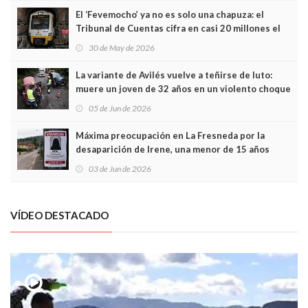
El ‘Fevemocho’ ya no es solo una chapuza: el
Tribunal de Cuentas cifra en casi 20 millones el
sobrecoste de los trenes que no cabían por los
30 de May de 2026
túneles
La variante de Avilés vuelve a teñirse de luto:
muere un joven de 32 años en un violento choque
frontal
05 de Jun de 2026
Máxima preocupación en La Fresneda por la
desaparición de Irene, una menor de 15 años
03 de Jun de 2026
VÍDEO DESTACADO