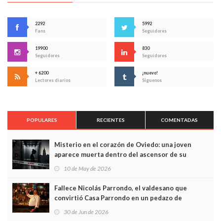
2292
5992
Fans
Seguidores
19900
830
Seguidores
Seguidores
+ 6200
¡nuevo!
Lectores diarios
Síguenos
POPULARES
RECIENTES
COMENTADAS
Misterio en el corazón de Oviedo: una joven
aparece muerta dentro del ascensor de su
edificio y las cámaras captan sus últimos minutos
10 de May de 2026
Fallece Nicolás Parrondo, el valdesano que
convirtió Casa Parrondo en un pedazo de
Asturias en Madrid
30 de Jun de 2026