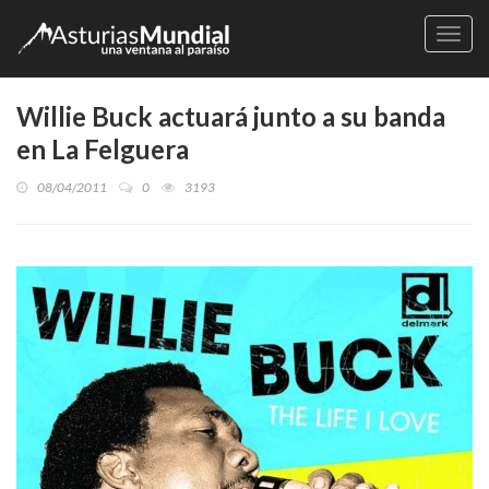
Naveg
Willie Buck actuará junto a su banda
en La Felguera
08/04/2011
0
3193