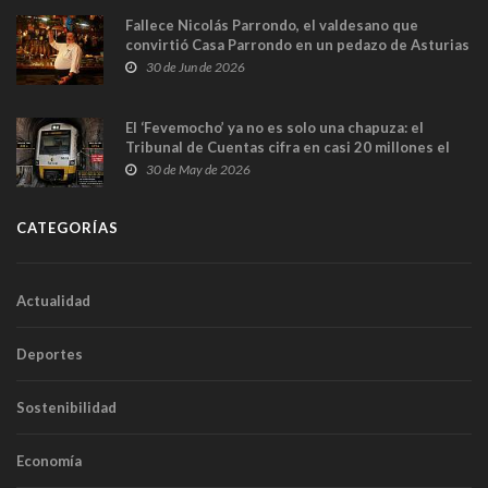
Fallece Nicolás Parrondo, el valdesano que
convirtió Casa Parrondo en un pedazo de Asturias
en Madrid
30 de Jun de 2026
El ‘Fevemocho’ ya no es solo una chapuza: el
Tribunal de Cuentas cifra en casi 20 millones el
sobrecoste de los trenes que no cabían por los
30 de May de 2026
túneles
CATEGORÍAS
Actualidad
Deportes
Sostenibilidad
Economía