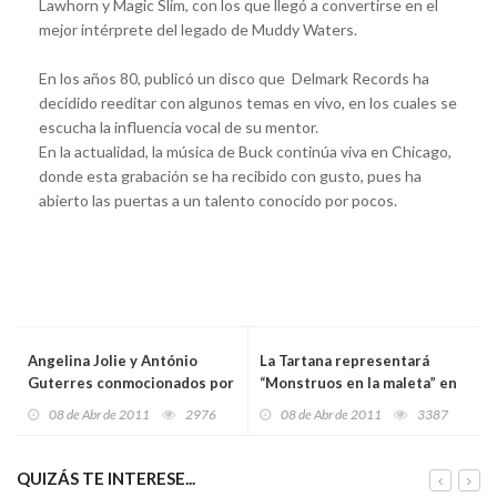
Lawhorn y Magic Slim, con los que llegó a convertirse en el
mejor intérprete del legado de Muddy Waters.
En los años 80, publicó un disco que Delmark Records ha
decidido reeditar con algunos temas en vivo, en los cuales se
escucha la influencia vocal de su mentor.
En la actualidad, la música de Buck continúa viva en Chicago,
donde esta grabación se ha recibido con gusto, pues ha
abierto las puertas a un talento conocido por pocos.
Angelina Jolie y António
La Tartana representará
Guterres conmocionados por
“Monstruos en la maleta” en
la tragedia en el
Gijón
08 de Abr de 2011
2976
08 de Abr de 2011
3387
Mediterráneo
QUIZÁS TE INTERESE...