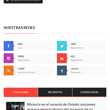
NUESTRAS REDES
2292
5992
Fans
Seguidores
19900
830
Seguidores
Seguidores
+ 6200
¡nuevo!
Lectores diarios
Síguenos
POPULARES
RECIENTES
COMENTADAS
Misterio en el corazón de Oviedo: una joven
aparece muerta dentro del ascensor de su