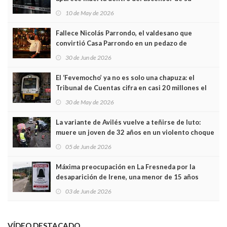
edificio y las cámaras captan sus últimos minutos
10 de May de 2026
Fallece Nicolás Parrondo, el valdesano que
convirtió Casa Parrondo en un pedazo de
Asturias en Madrid
30 de Jun de 2026
El ‘Fevemocho’ ya no es solo una chapuza: el
Tribunal de Cuentas cifra en casi 20 millones el
sobrecoste de los trenes que no cabían por los
30 de May de 2026
túneles
La variante de Avilés vuelve a teñirse de luto:
muere un joven de 32 años en un violento choque
frontal
05 de Jun de 2026
Máxima preocupación en La Fresneda por la
desaparición de Irene, una menor de 15 años
03 de Jun de 2026
VÍDEO DESTACADO