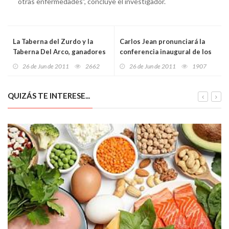
otras enfermedades”, concluye el investigador.
La Taberna del Zurdo y la
Carlos Jean pronunciará la
Taberna Del Arco, ganadores
conferencia inaugural de los
del VI Campeonato de Oviedo
Cursos de Verano de la E. I. de
26 de Jun de 2011
2662
26 de Jun de 2011
1907
de Pinchos
Música
QUIZÁS TE INTERESE...