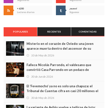
Seguidores
Seguidores
+ 6200
¡nuevo!
Lectores diarios
Síguenos
POPULARES
RECIENTES
COMENTADAS
Misterio en el corazón de Oviedo: una joven
aparece muerta dentro del ascensor de su
edificio y las cámaras captan sus últimos minutos
10 de May de 2026
Fallece Nicolás Parrondo, el valdesano que
convirtió Casa Parrondo en un pedazo de
Asturias en Madrid
30 de Jun de 2026
El ‘Fevemocho’ ya no es solo una chapuza: el
Tribunal de Cuentas cifra en casi 20 millones el
sobrecoste de los trenes que no cabían por los
30 de May de 2026
túneles
La variante de Avilés vuelve a teñirse de luto: