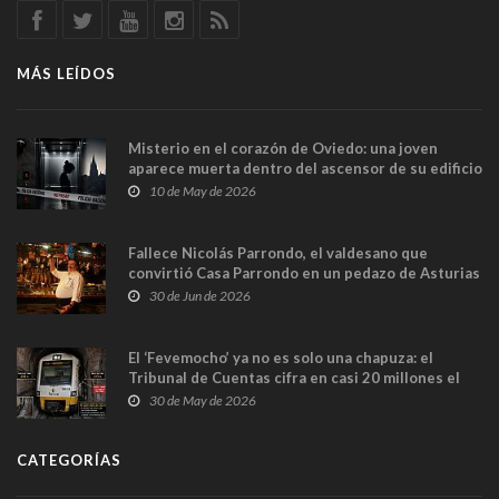
MÁS LEÍDOS
Misterio en el corazón de Oviedo: una joven
aparece muerta dentro del ascensor de su edificio
y las cámaras captan sus últimos minutos
10 de May de 2026
Fallece Nicolás Parrondo, el valdesano que
convirtió Casa Parrondo en un pedazo de Asturias
en Madrid
30 de Jun de 2026
El ‘Fevemocho’ ya no es solo una chapuza: el
Tribunal de Cuentas cifra en casi 20 millones el
sobrecoste de los trenes que no cabían por los
30 de May de 2026
túneles
CATEGORÍAS