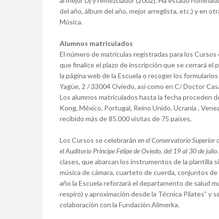
al mejor Dj y remezclador (2002). Ha estado nominad
del año, álbum del año, mejor arreglista, etc.) y en o
Música.
Alumnos matriculados
El número de matrículas registradas para los Cursos d
que finalice el plazo de inscripción que se cerrará el
la página web de la Escuela o recoger los formularios
Yagüe, 2 / 33004 Oviedo, así como en C/ Doctor Casa
Los alumnos matriculados hasta la fecha proceden d
Kong, México, Portugal, Reino Unido, Ucrania , Venez
recibido más de 85.000 visitas de 75 países.
Los Cursos se celebrarán
en el Conservatorio Superior 
el Auditorio Príncipe Felipe de Oviedo, del 19 al 30 de julio
clases, que abarcan los instrumentos de la plantilla
música de cámara, cuarteto de cuerda, conjuntos de v
año la Escuela reforzará el departamento de salud mu
respiro) y aproximación desde la Técnica Pilates” y s
colaboración con la Fundación Alimerka.