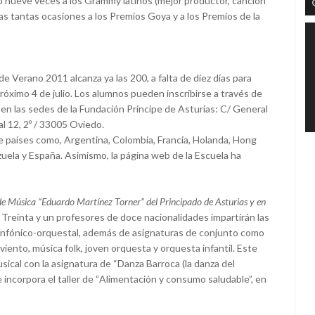
o nueve veces a los Grammy latinos (mejor productor, canción
tras tantas ocasiones a los Premios Goya y a los Premios de la
e Verano 2011 alcanza ya las 200, a falta de diez días para
 próximo 4 de julio. Los alumnos pueden inscribirse a través de
 en las sedes de la Fundación Príncipe de Asturias: C/ General
l 12, 2º / 33005 Oviedo.
e países como, Argentina, Colombia, Francia, Holanda, Hong
uela y España. Asimismo, la página web de la Escuela ha
de Música “Eduardo Martínez Torner” del Principado de Asturias y en
. Treinta y un profesores de doce nacionalidades impartirán las
 sinfónico-orquestal, además de asignaturas de conjunto como
iento, música folk, joven orquesta y orquesta infantil. Este
sical con la asignatura de “Danza Barroca (la danza del
e incorpora el taller de “Alimentación y consumo saludable”, en