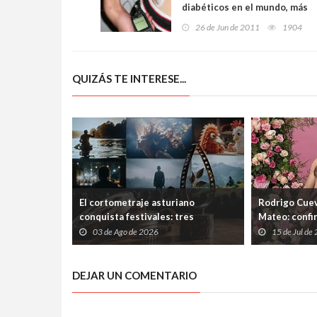
diabéticos en el mundo, más
del doble que en 1980
26 de Jun de 2011
1904
QUIZÁS TE INTERESE...
El cortometraje asturiano
Rodrigo Cuev
conquista festivales: tres
Mateo: confi
producciones de Laboral
Ería tras las
03 de Ago de 2026
15 de Jul de
Cinemateca suman nuevos premios
el Ayuntami
DEJAR UN COMENTARIO