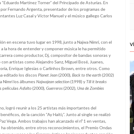
a “Eduardo Martínez Torner” del Principado de Asturias. En
s por Fernando Argenta, presentador de los programas de
antantes Luz Casal y Víctor Manuel y el músico gallego Carlos
ión en escena tuvo lugar en 1998, junto a Najwa Nimri, con el
V
ad a la hora de entender y componer música le ha permitido
carrera como productor, Dj, compositor de bandas sonoras y
 con artistas como Alejandro Sanz, Miguel Bosé, Juanes,
oria, Enrique Iglesias o Carlinhos Brown, entre otros. Como
ha editado los discos
Planet Jean
(2000),
Back to the earth
(2002)
a Nimri los álbumes
Najwajean selection
(1998) y
Till it breaks
s películas
Asfalto
(2000),
Guerreros
(2002),
Una de Zombies
ano, logró reunir a los 25 artistas más importantes del
enéficos, de la canción “Ay Haití¡”. Junto al single se realizó
z Paz Vega. Ambos trabajos han alcanzado el nº 1 en ventas,
n ha obtenido, entre otros reconocimientos, el Premio Ondas