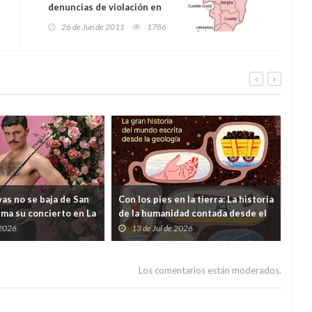
denuncias de violación en
masa en la República
26 de Jun de 2011
1786
Democrática del Congo
as no se baja de San
Con los pies en la tierra: La historia
¿Y s
rma su concierto en La
de la humanidad contada desde el
viv
 dudas lanzadas desde
subsuelo
 2026
13 de Jul de 2026
0
ento
Los comentarios están moderados.