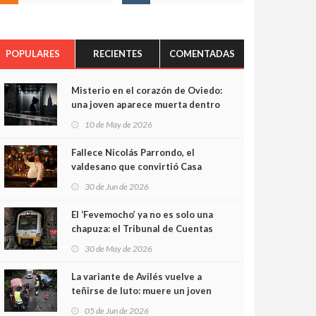
POPULARES
RECIENTES
COMENTADAS
Misterio en el corazón de Oviedo:
una joven aparece muerta dentro
del ascensor de su edificio y las
10 de May de 2026
cámaras captan sus últimos
minutos
Fallece Nicolás Parrondo, el
valdesano que convirtió Casa
Parrondo en un pedazo de
30 de Jun de 2026
Asturias en Madrid
El ‘Fevemocho’ ya no es solo una
chapuza: el Tribunal de Cuentas
cifra en casi 20 millones el
30 de May de 2026
sobrecoste de los trenes que no
cabían por los túneles
La variante de Avilés vuelve a
teñirse de luto: muere un joven
de 32 años en un violento choque
05 de Jun de 2026