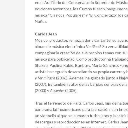
en el Auditorio del Conservatorio Superior de Músic
ediciones anteriores, los Cursos fueron inaugurado
música “Clásicos Populares” y “El Conciertazo”, los c
Nuñez.
Carlos Jean
Músico, productor, remezclador y cantante, su aparic
álbum de música electrónica
No Blood
. Su versatilid
compaginar la creación de sus propios temas con su 
música para publicidad. Como productor ha trabajado
Shakira, Paulina Rubio, Bunbury, Marta Sánchez, Fang
artista ha seguido desarrollando su propia carrera y 
y
Mr miracle
(2006). Además, ha grabado junto a Najw
(2007). Es también autor de las bandas sonoras de la
(2003) y
Ausentes
(2005).
Tras el terremoto de Haití, Carlos Jean, hijo de haiti
panorama latinoamericano para la creación, con fines b
un videoclip al que se sumaron futbolistas y la actri
descargas y reproducciones en internet. Carlos Jea