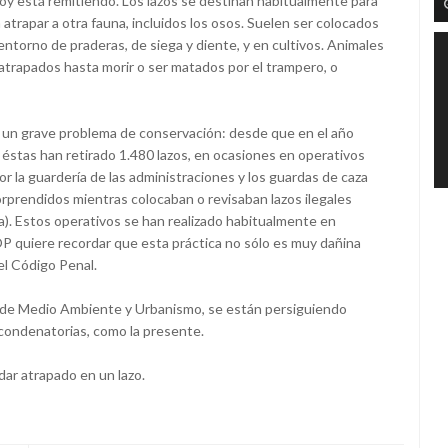
y está remitiendo. Los lazos se destinan habitualmente para
 atrapar a otra fauna, incluidos los osos. Suelen ser colocados
 entorno de praderas, de siega y diente, y en cultivos. Animales
atrapados hasta morir o ser matados por el trampero, o
ca un grave problema de conservación: desde que en el año
 éstas han retirado 1.480 lazos, en ocasiones en operativos
or la guardería de las administraciones y los guardas de caza
orprendidos mientras colocaban o revisaban lazos ilegales
esa). Estos operativos se han realizado habitualmente en
FOP quiere recordar que esta práctica no sólo es muy dañina
 el Código Penal.
alía de Medio Ambiente y Urbanismo, se están persiguiendo
condenatorias, como la presente.
ar atrapado en un lazo.