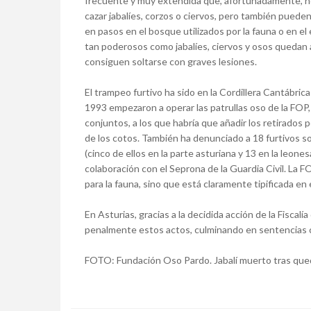
frecuente y muy extendida que, afortunadamente, ho
cazar jabalíes, corzos o ciervos, pero también pueden
en pasos en el bosque utilizados por la fauna o en el
tan poderosos como jabalíes, ciervos y osos quedan 
consiguen soltarse con graves lesiones.
El trampeo furtivo ha sido en la Cordillera Cantábri
1993 empezaron a operar las patrullas oso de la FOP,
conjuntos, a los que habría que añadir los retirados p
de los cotos. También ha denunciado a 18 furtivos s
(cinco de ellos en la parte asturiana y 13 en la leon
colaboración con el Seprona de la Guardia Civil. La 
para la fauna, sino que está claramente tipificada en
En Asturias, gracias a la decidida acción de la Fisc
penalmente estos actos, culminando en sentencias 
FOTO: Fundación Oso Pardo. Jabalí muerto tras qued