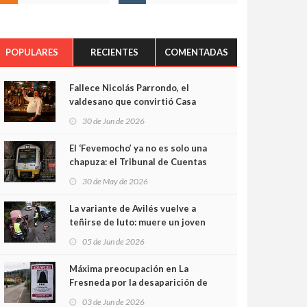
POPULARES
RECIENTES
COMENTADAS
Fallece Nicolás Parrondo, el
valdesano que convirtió Casa
Parrondo en un pedazo de
30 de Jun de 2026
Asturias en Madrid
El ‘Fevemocho’ ya no es solo una
chapuza: el Tribunal de Cuentas
cifra en casi 20 millones el
30 de May de 2026
sobrecoste de los trenes que no
cabían por los túneles
La variante de Avilés vuelve a
teñirse de luto: muere un joven
de 32 años en un violento choque
05 de Jun de 2026
frontal
Máxima preocupación en La
Fresneda por la desaparición de
Irene, una menor de 15 años
03 de Jun de 2026