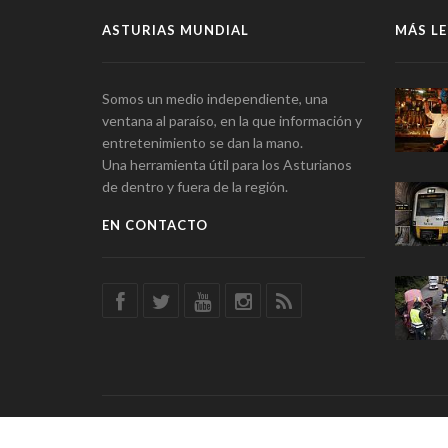
ASTURIAS MUNDIAL
MÁS LE
Somos un medio independiente, una
ventana al paraíso, en la que información y
entretenimiento se dan la mano.
Una herramienta útil para los Asturianos
de dentro y fuera de la región.
EN CONTACTO
© Asturias Mundial · Información y Entretenimiento · SSD