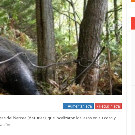
+ Aumentar letra
- Reducir letra
s del Narcea (Asturias), que localizaron los lazos en su coto y
ración