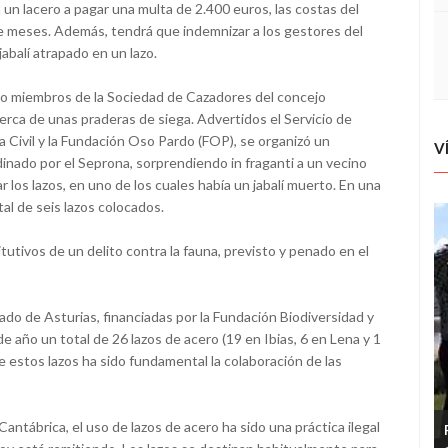
un lacero a pagar una multa de 2.400 euros, las costas del
ince meses. Además, tendrá que indemnizar a los gestores del
abalí atrapado en un lazo.
o miembros de la Sociedad de Cazadores del concejo
cerca de unas praderas de siega. Advertidos el Servicio de
 Civil y la Fundación Oso Pardo (FOP), se organizó un
V
dinado por el Seprona, sorprendiendo in fraganti a un vecino
los lazos, en uno de los cuales había un jabalí muerto. En una
al de seis lazos colocados.
utivos de un delito contra la fauna, previsto y penado en el
ado de Asturias, financiadas por la Fundación Biodiversidad y
de año un total de 26 lazos de acero (19 en Ibias, 6 en Lena y 1
de estos lazos ha sido fundamental la colaboración de las
Cantábrica, el uso de lazos de acero ha sido una práctica ilegal