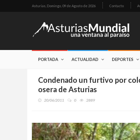
Asturias,
Domingo, 09 de Agosto de 2026
Contacto
A
PORTADA
ACTUALIDAD
DEPORTES
Condenado un furtivo por colo
osera de Asturias
20/06/2011
0
2889