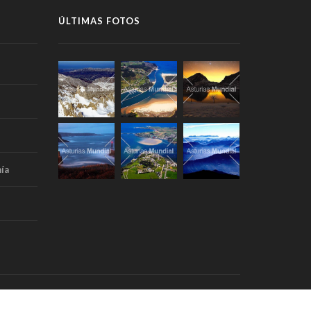
ÚLTIMAS FOTOS
ía
Portada
Aviso Legal
RSS
Contacto