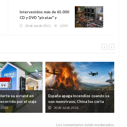
Intervenidos más de 65.000
CD y DVD "piratas" y
centenares de prendas
20 de Jun de 2011
2259
falsas de reconocidas
marcas
ierte su estand en
España apaga incendios cuando ya
Med
ecorrido por el viaje
son monstruos; China los corta
nue
uos desde casa hasta
antes de que nazcan
cárc
e 2026
30 de Jul de 2026
2
un á
Los comentarios están moderados.