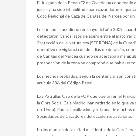
El Juzgado de lo Penal nº2 de Oviedo ha condenado a 
juicio, y ha sido inhabilitado para cazar durante qu
Coto Regional de Caza de Cangas del Narcea por un j
Los hechos sucedieron en mayo del año 2009, cuand
detectaron varios lazos de acero entre el matorral, 
Protección de la Naturaleza (SEPRONA) de la Guardia
operativo de vigilancia de dos días de duración, coor
de Cangas del Narcea cuando se acercaba a manipular 
prospección de la zona se comprobó que había un tot
Los hechos probados, según la sentencia, son constit
artículo 336 del Código Penal.
Las Patrullas Oso de la FOP que operan en el Princip
la Obra Social Caja Madrid, han retirado en lo que va 
en Tineo). Para la localización y retirada de muchos 
Sociedades de Cazadores del occidente asturiano.
En los montes de la mitad occidental de la Cordillera 