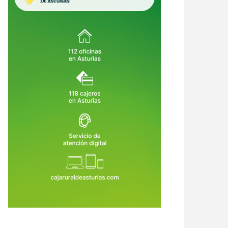
io millón de multa, un árbol
Ni Agenda 2030 ni monte
vo por cada año de vida y hasta
intocable: la verdadera pólvora de
el: el laberinto legal de cortar
los incendios es el abandono rural
8 de Jul de 2026
27 de Jul de 2026
rbol en tu propia finca