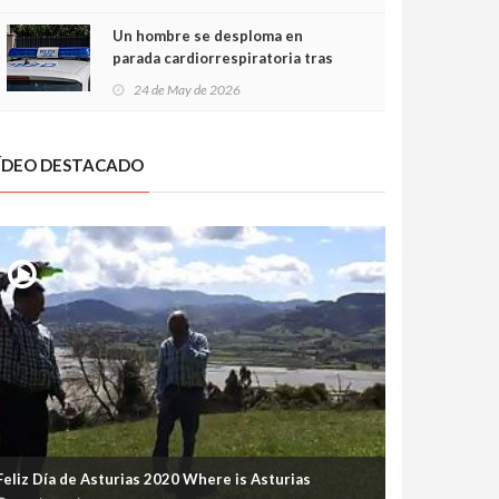
Un hombre se desploma en
parada cardiorrespiratoria tras
encararse con la Policía Local en
24 de May de 2026
Luanco
ÍDEO DESTACADO
Feliz Día de Asturias 2020 Where is Asturias