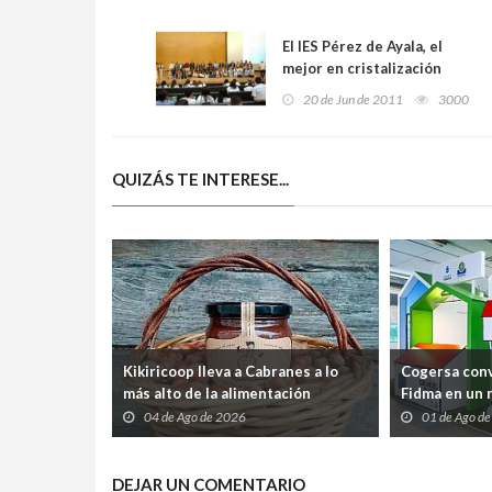
El IES Pérez de Ayala, el
mejor en cristalización
20 de Jun de 2011
3000
QUIZÁS TE INTERESE...
Kikiricoop lleva a Cabranes a lo
Cogersa conv
más alto de la alimentación
Fidma en un r
ecológica española
de los resid
04 de Ago de 2026
01 de Ago d
su reciclaje
DEJAR UN COMENTARIO