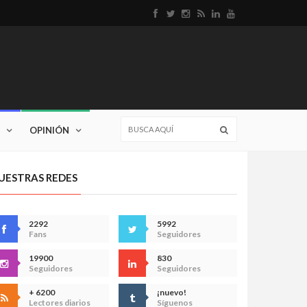
OPINIÓN
UESTRAS REDES
2292
5992
Fans
Seguidores
19900
830
Seguidores
Seguidores
+ 6200
¡nuevo!
Lectores diarios
Síguenos