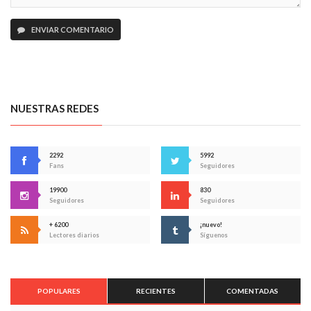
ENVIAR COMENTARIO
NUESTRAS REDES
2292
5992
Fans
Seguidores
19900
830
Seguidores
Seguidores
+ 6200
¡nuevo!
Lectores diarios
Síguenos
POPULARES
RECIENTES
COMENTADAS