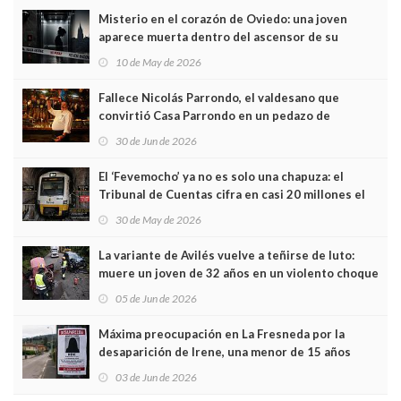
Misterio en el corazón de Oviedo: una joven
aparece muerta dentro del ascensor de su
edificio y las cámaras captan sus últimos minutos
10 de May de 2026
Fallece Nicolás Parrondo, el valdesano que
convirtió Casa Parrondo en un pedazo de
Asturias en Madrid
30 de Jun de 2026
El ‘Fevemocho’ ya no es solo una chapuza: el
Tribunal de Cuentas cifra en casi 20 millones el
sobrecoste de los trenes que no cabían por los
30 de May de 2026
túneles
La variante de Avilés vuelve a teñirse de luto:
muere un joven de 32 años en un violento choque
frontal
05 de Jun de 2026
Máxima preocupación en La Fresneda por la
desaparición de Irene, una menor de 15 años
03 de Jun de 2026