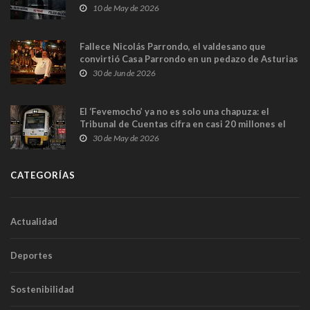
y las cámaras captan sus últimos minutos
10 de May de 2026
Fallece Nicolás Parrondo, el valdesano que
convirtió Casa Parrondo en un pedazo de Asturias
en Madrid
30 de Jun de 2026
El ‘Fevemocho’ ya no es solo una chapuza: el
Tribunal de Cuentas cifra en casi 20 millones el
sobrecoste de los trenes que no cabían por los
30 de May de 2026
túneles
CATEGORÍAS
Actualidad
Deportes
Sostenibilidad