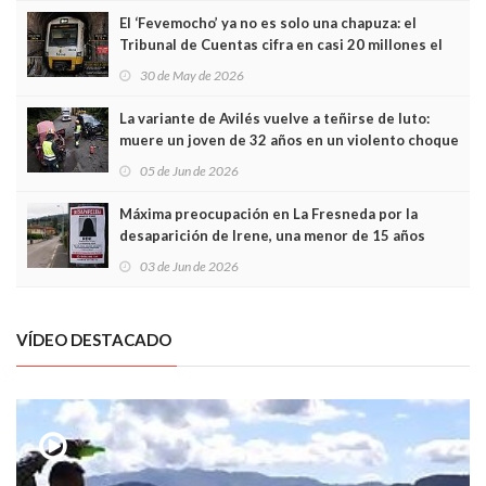
El ‘Fevemocho’ ya no es solo una chapuza: el
Tribunal de Cuentas cifra en casi 20 millones el
sobrecoste de los trenes que no cabían por los
30 de May de 2026
túneles
La variante de Avilés vuelve a teñirse de luto:
muere un joven de 32 años en un violento choque
frontal
05 de Jun de 2026
Máxima preocupación en La Fresneda por la
desaparición de Irene, una menor de 15 años
03 de Jun de 2026
VÍDEO DESTACADO