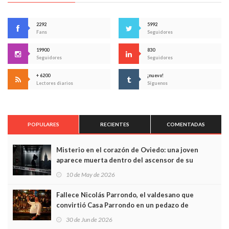
2292
5992
Fans
Seguidores
19900
830
Seguidores
Seguidores
+ 6200
¡nuevo!
Lectores diarios
Síguenos
POPULARES
RECIENTES
COMENTADAS
Misterio en el corazón de Oviedo: una joven
aparece muerta dentro del ascensor de su
edificio y las cámaras captan sus últimos minutos
10 de May de 2026
Fallece Nicolás Parrondo, el valdesano que
convirtió Casa Parrondo en un pedazo de
Asturias en Madrid
30 de Jun de 2026