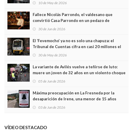
edificio y las cámaras captan sus últimos minutos
10 de May de 2026
Fallece Nicolás Parrondo, el valdesano que
convirtió Casa Parrondo en un pedazo de
Asturias en Madrid
30 de Jun de 2026
El ‘Fevemocho’ ya no es solo una chapuza: el
Tribunal de Cuentas cifra en casi 20 millones el
sobrecoste de los trenes que no cabían por los
30 de May de 2026
túneles
La variante de Avilés vuelve a teñirse de luto:
muere un joven de 32 años en un violento choque
frontal
05 de Jun de 2026
Máxima preocupación en La Fresneda por la
desaparición de Irene, una menor de 15 años
03 de Jun de 2026
VÍDEO DESTACADO