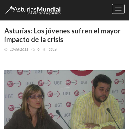
Naveg
Asturias: Los jóvenes sufren el mayor
impacto de la crisis
13/06/2011
0
2316