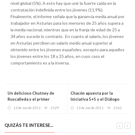
nivel global (5%). A esto hay que unir la fuerte caída en la
contratación indefinida entre los jóvenes (11,9%).
Finalmente, el informe señala que la ganancia media anual por
trabajador en Asturias para los menores de 25 años supera a
la media nacional, mientras que en la franja de edad de 25 a
34 años sucede lo contrario. En cuanto al salario, los jóvenes
en Asturias perciben un salario medio anual superior al
obtenido entre los jóvenes españoles, excepto para aquellos
los jóvenes entre los 18 y 25 años, en cuyo caso el
comportamiento es a la inversa.
Un delicioso Chutney de
Chacón apuesta por la
Ruscalleda y el primer
Iniciativa 5+5 y el Diálogo
Rosado Alcorta… Vuelven los
Mediterráneo ante las
13 de Jun de 2011
2529
13 de Jun de 2011
2162
Gastrovinos!
revueltas en el mundo árabe
QUIZÁS TE INTERESE...