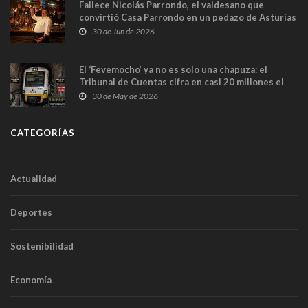
Fallece Nicolás Parrondo, el valdesano que
convirtió Casa Parrondo en un pedazo de Asturias
en Madrid
30 de Jun de 2026
El ‘Fevemocho’ ya no es solo una chapuza: el
Tribunal de Cuentas cifra en casi 20 millones el
sobrecoste de los trenes que no cabían por los
30 de May de 2026
túneles
CATEGORÍAS
Actualidad
Deportes
Sostenibilidad
Economía