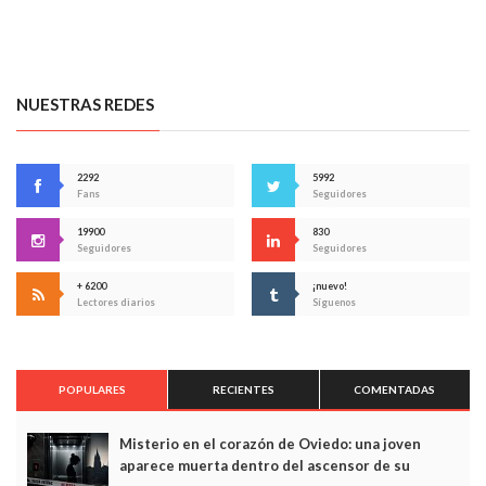
NUESTRAS REDES
2292
5992
Fans
Seguidores
19900
830
Seguidores
Seguidores
+ 6200
¡nuevo!
Lectores diarios
Síguenos
POPULARES
RECIENTES
COMENTADAS
Misterio en el corazón de Oviedo: una joven
aparece muerta dentro del ascensor de su