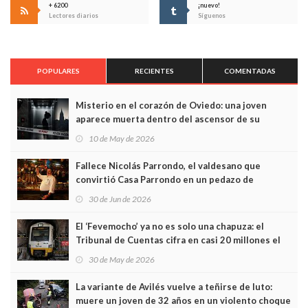
+ 6200
¡nuevo!
Lectores diarios
Síguenos
POPULARES
RECIENTES
COMENTADAS
Misterio en el corazón de Oviedo: una joven
aparece muerta dentro del ascensor de su
edificio y las cámaras captan sus últimos minutos
10 de May de 2026
Fallece Nicolás Parrondo, el valdesano que
convirtió Casa Parrondo en un pedazo de
Asturias en Madrid
30 de Jun de 2026
El ‘Fevemocho’ ya no es solo una chapuza: el
Tribunal de Cuentas cifra en casi 20 millones el
sobrecoste de los trenes que no cabían por los
30 de May de 2026
túneles
La variante de Avilés vuelve a teñirse de luto:
muere un joven de 32 años en un violento choque