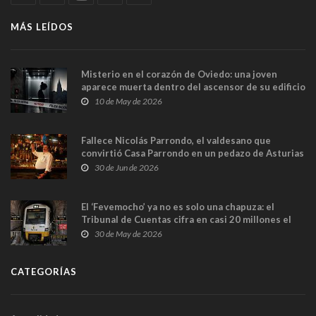
MÁS LEÍDOS
Misterio en el corazón de Oviedo: una joven
aparece muerta dentro del ascensor de su edificio
y las cámaras captan sus últimos minutos
10 de May de 2026
Fallece Nicolás Parrondo, el valdesano que
convirtió Casa Parrondo en un pedazo de Asturias
en Madrid
30 de Jun de 2026
El ‘Fevemocho’ ya no es solo una chapuza: el
Tribunal de Cuentas cifra en casi 20 millones el
sobrecoste de los trenes que no cabían por los
30 de May de 2026
túneles
CATEGORÍAS