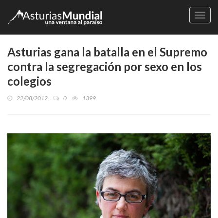
Naveg
Asturias gana la batalla en el Supremo
contra la segregación por sexo en los
colegios
22/08/2012
0
1399