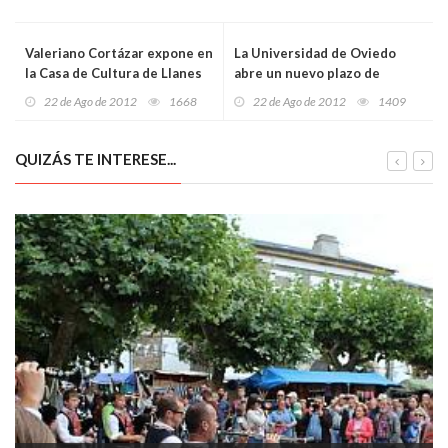
Valeriano Cortázar expone en
La Universidad de Oviedo
la Casa de Cultura de Llanes
abre un nuevo plazo de
preinscripción en 29
22 de Ago de 2012
1668
22 de Ago de 2012
1409
másteres
QUIZÁS TE INTERESE...