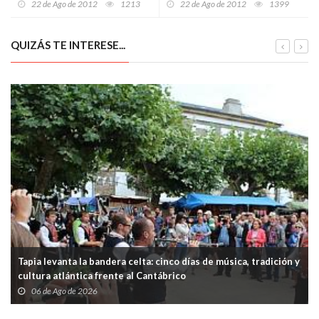
22 de Ago de 2012
1213
22 de Ago de 2012
1399
colegios
QUIZÁS TE INTERESE...
Tapia levanta la bandera celta: cinco días de música, tradición y
cultura atlántica frente al Cantábrico
06 de Ago de 2026