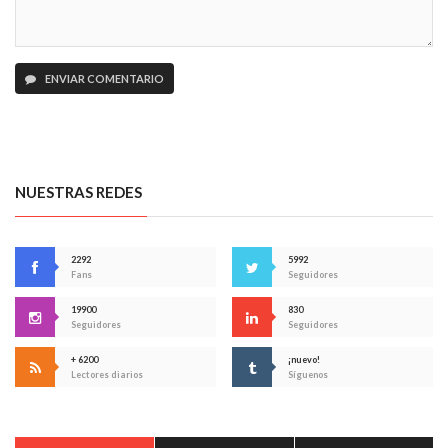
ENVIAR COMENTARIO
NUESTRAS REDES
2292
5992
Fans
Seguidores
19900
830
Seguidores
Seguidores
+ 6200
¡nuevo!
Lectores diarios
Síguenos