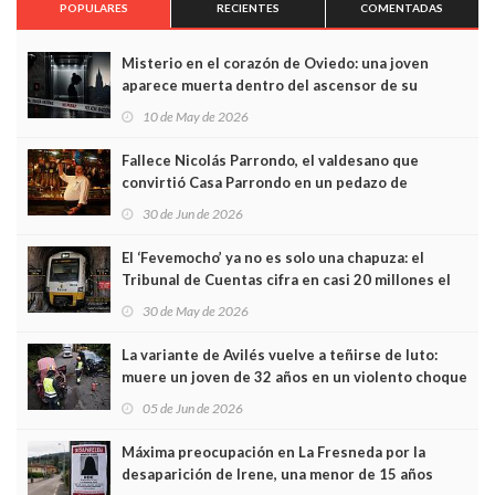
POPULARES
RECIENTES
COMENTADAS
Misterio en el corazón de Oviedo: una joven
aparece muerta dentro del ascensor de su
edificio y las cámaras captan sus últimos minutos
10 de May de 2026
Fallece Nicolás Parrondo, el valdesano que
convirtió Casa Parrondo en un pedazo de
Asturias en Madrid
30 de Jun de 2026
El ‘Fevemocho’ ya no es solo una chapuza: el
Tribunal de Cuentas cifra en casi 20 millones el
sobrecoste de los trenes que no cabían por los
30 de May de 2026
túneles
La variante de Avilés vuelve a teñirse de luto:
muere un joven de 32 años en un violento choque
frontal
05 de Jun de 2026
Máxima preocupación en La Fresneda por la
desaparición de Irene, una menor de 15 años