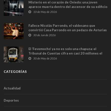
Misterio en el corazón de Oviedo: una joven
aparece muerta dentro del ascensor de su edificio
y las cámaras captan sus últimos minutos
10 de May de 2026
Fallece Nicolás Parrondo, el valdesano que
convirtió Casa Parrondo en un pedazo de Asturias
en Madrid
30 de Jun de 2026
El ‘Fevemocho’ ya no es solo una chapuza: el
Tribunal de Cuentas cifra en casi 20 millones el
sobrecoste de los trenes que no cabían por los
30 de May de 2026
túneles
CATEGORÍAS
Actualidad
Deportes