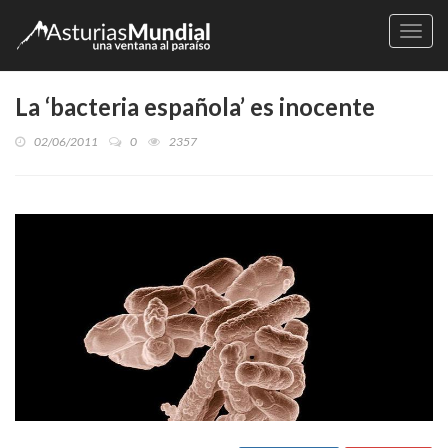
Naveg
La ‘bacteria española’ es inocente
02/06/2011
0
2357