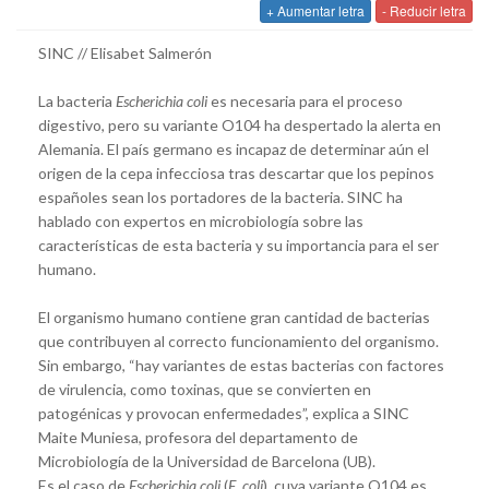
+ Aumentar letra
- Reducir letra
SINC // Elisabet Salmerón
La bacteria
Escherichia coli
es necesaria para el proceso
digestivo, pero su variante O104 ha despertado la alerta en
Alemania. El país germano es incapaz de determinar aún el
origen de la cepa infecciosa tras descartar que los pepinos
españoles sean los portadores de la bacteria. SINC ha
hablado con expertos en microbiología sobre las
características de esta bacteria y su importancia para el ser
humano.
El organismo humano contiene gran cantidad de bacterias
que contribuyen al correcto funcionamiento del organismo.
Sin embargo, “hay variantes de estas bacterias con factores
de virulencia, como toxinas, que se convierten en
patogénicas y provocan enfermedades”, explica a SINC
Maite Muniesa, profesora del departamento de
Microbiología de la Universidad de Barcelona (UB).
Es el caso de
Escherichia coli
(
E. coli
), cuya variante O104 es