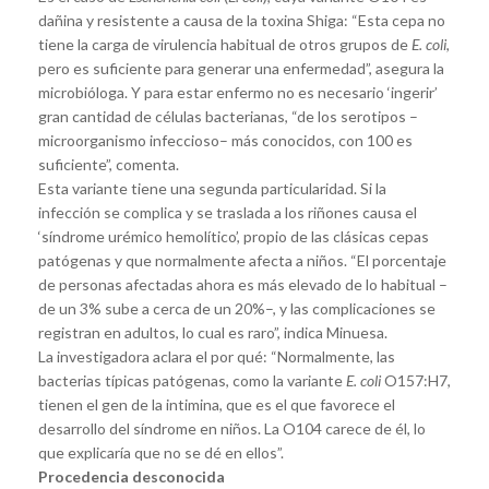
dañina y resistente a causa de la toxina Shiga: “Esta cepa no
tiene la carga de virulencia habitual de otros grupos de
E. coli
,
pero es suficiente para generar una enfermedad”, asegura la
microbióloga. Y para estar enfermo no es necesario ‘ingerir’
gran cantidad de células bacterianas, “de los serotipos –
microorganismo infeccioso– más conocidos, con 100 es
suficiente”, comenta.
Esta variante tiene una segunda particularidad. Si la
infección se complica y se traslada a los riñones causa el
‘síndrome urémico hemolítico’, propio de las clásicas cepas
patógenas y que normalmente afecta a niños. “El porcentaje
de personas afectadas ahora es más elevado de lo habitual –
de un 3% sube a cerca de un 20%–, y las complicaciones se
registran en adultos, lo cual es raro”, indica Minuesa.
La investigadora aclara el por qué: “Normalmente, las
bacterias típicas patógenas, como la variante
E. coli
O157:H7,
tienen el gen de la intimina, que es el que favorece el
desarrollo del síndrome en niños. La O104 carece de él, lo
que explicaría que no se dé en ellos”.
Procedencia desconocida