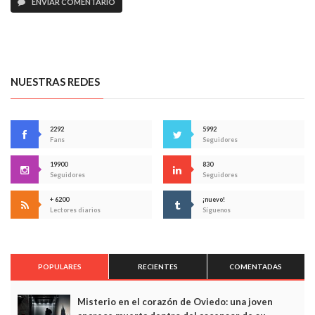
ENVIAR COMENTARIO
NUESTRAS REDES
2292
5992
Fans
Seguidores
19900
830
Seguidores
Seguidores
+ 6200
¡nuevo!
Lectores diarios
Síguenos
POPULARES
RECIENTES
COMENTADAS
Misterio en el corazón de Oviedo: una joven