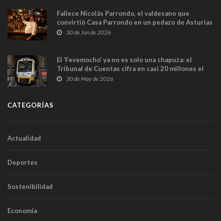
Fallece Nicolás Parrondo, el valdesano que
convirtió Casa Parrondo en un pedazo de Asturias
en Madrid
30 de Jun de 2026
El ‘Fevemocho’ ya no es solo una chapuza: el
Tribunal de Cuentas cifra en casi 20 millones el
sobrecoste de los trenes que no cabían por los
30 de May de 2026
túneles
CATEGORÍAS
Actualidad
Deportes
Sostenibilidad
Economía