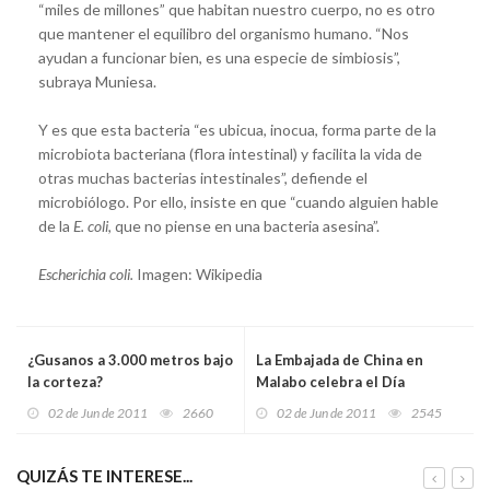
“miles de millones” que habitan nuestro cuerpo, no es otro
que mantener el equilibro del organismo humano. “Nos
ayudan a funcionar bien, es una especie de simbiosis”,
subraya Muniesa.
Y es que esta bacteria “es ubicua, inocua, forma parte de la
microbiota bacteriana (flora intestinal) y facilita la vida de
otras muchas bacterias intestinales”, defiende el
microbiólogo. Por ello, insiste en que “cuando alguien hable
de la
E. coli
, que no piense en una bacteria asesina”.
Escherichia coli.
Imagen: Wikipedia
¿Gusanos a 3.000 metros bajo
La Embajada de China en
la corteza?
Malabo celebra el Día
Internacional del Niño
02 de Jun de 2011
2660
02 de Jun de 2011
2545
QUIZÁS TE INTERESE...