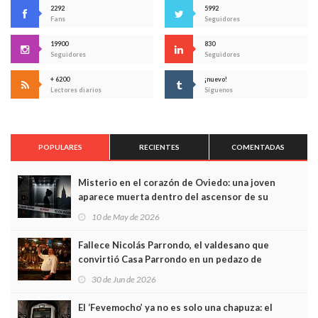
2292
5992
Fans
Seguidores
19900
830
Seguidores
Seguidores
+ 6200
¡nuevo!
Lectores diarios
Síguenos
POPULARES
RECIENTES
COMENTADAS
Misterio en el corazón de Oviedo: una joven
aparece muerta dentro del ascensor de su
edificio y las cámaras captan sus últimos minutos
10 de May de 2026
Fallece Nicolás Parrondo, el valdesano que
convirtió Casa Parrondo en un pedazo de
Asturias en Madrid
30 de Jun de 2026
El ‘Fevemocho’ ya no es solo una chapuza: el