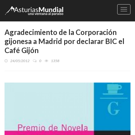
Naveg
Agradecimiento de la Corporación
gijonesa a Madrid por declarar BIC el
Café Gijón
24/05/2012
0
1358