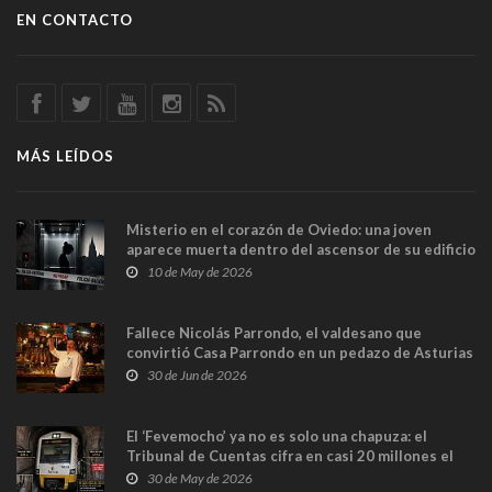
EN CONTACTO
MÁS LEÍDOS
Misterio en el corazón de Oviedo: una joven
aparece muerta dentro del ascensor de su edificio
y las cámaras captan sus últimos minutos
10 de May de 2026
Fallece Nicolás Parrondo, el valdesano que
convirtió Casa Parrondo en un pedazo de Asturias
en Madrid
30 de Jun de 2026
El ‘Fevemocho’ ya no es solo una chapuza: el
Tribunal de Cuentas cifra en casi 20 millones el
sobrecoste de los trenes que no cabían por los
30 de May de 2026