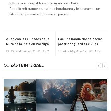
cultural a sus espaldas y que arrancó en 1949.
Por ello reiteramos nuestra enhorabuena y le deseamos un
futuro tan prometedor como su pasado.
Aller, con las ciudades de la
Cae una banda que se hacían
Ruta de la Plata en Portugal
pasar por guardias civiles
para robar a camioneros
24 de May de 2012
1275
24 de May de 2012
1165
QUIZÁS TE INTERESE...