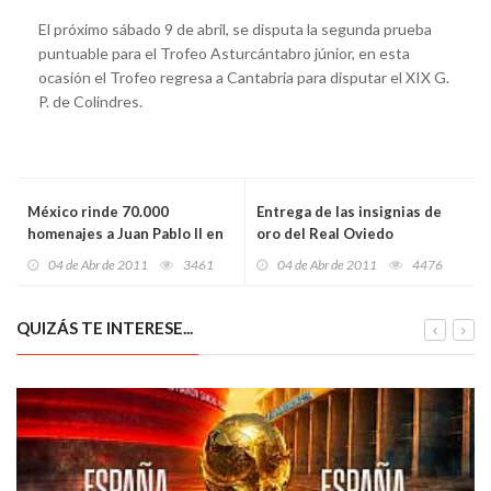
El próximo sábado 9 de abril, se disputa la segunda prueba
puntuable para el Trofeo Asturcántabro júnior, en esta
ocasión el Trofeo regresa a Cantabria para disputar el XIX G.
P. de Colindres.
México rinde 70.000
Entrega de las insignias de
homenajes a Juan Pablo II en
oro del Real Oviedo
el Estadio Azteca
04 de Abr de 2011
3461
04 de Abr de 2011
4476
QUIZÁS TE INTERESE...