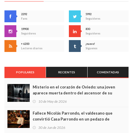
2292
5992
Fans
Seguidores
19900
830
Seguidores
Seguidores
+ 6200
¡nuevo!
Lectores diarios
Síguenos
POPULARES
RECIENTES
COMENTADAS
Misterio en el corazón de Oviedo: una joven
aparece muerta dentro del ascensor de su
edificio y las cámaras captan sus últimos minutos
10 de May de 2026
Fallece Nicolás Parrondo, el valdesano que
convirtió Casa Parrondo en un pedazo de
Asturias en Madrid
30 de Jun de 2026