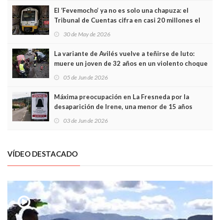
El ‘Fevemocho’ ya no es solo una chapuza: el
Tribunal de Cuentas cifra en casi 20 millones el
sobrecoste de los trenes que no cabían por los
30 de May de 2026
túneles
La variante de Avilés vuelve a teñirse de luto:
muere un joven de 32 años en un violento choque
frontal
05 de Jun de 2026
Máxima preocupación en La Fresneda por la
desaparición de Irene, una menor de 15 años
03 de Jun de 2026
VÍDEO DESTACADO