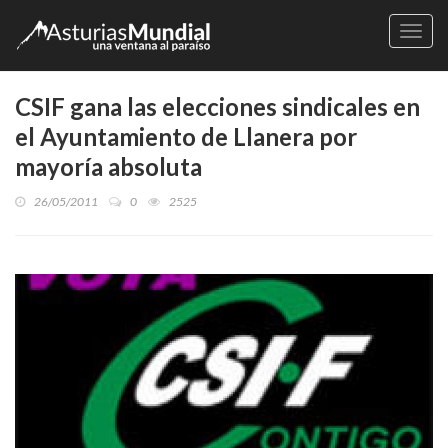
Naveg
CSIF gana las elecciones sindicales en
el Ayuntamiento de Llanera por
mayoría absoluta
26/05/2011
0
2525