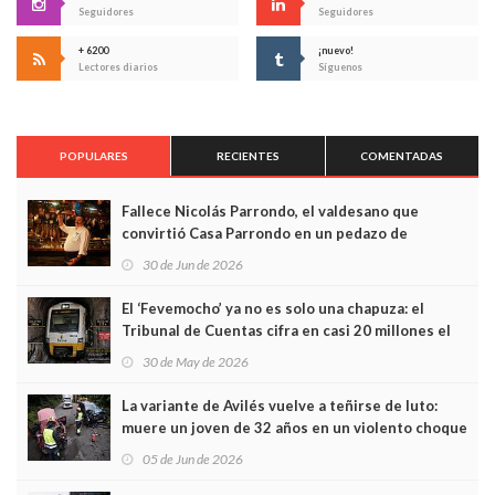
Seguidores
Seguidores
+ 6200
¡nuevo!
Lectores diarios
Síguenos
POPULARES
RECIENTES
COMENTADAS
Fallece Nicolás Parrondo, el valdesano que
convirtió Casa Parrondo en un pedazo de
Asturias en Madrid
30 de Jun de 2026
El ‘Fevemocho’ ya no es solo una chapuza: el
Tribunal de Cuentas cifra en casi 20 millones el
sobrecoste de los trenes que no cabían por los
30 de May de 2026
túneles
La variante de Avilés vuelve a teñirse de luto:
muere un joven de 32 años en un violento choque
frontal
05 de Jun de 2026