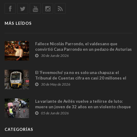
MÁS LEÍDOS
Fallece Nicolás Parrondo, el valdesano que
convirtió Casa Parrondo en un pedazo de Asturias
en Madrid
30 de Jun de 2026
El ‘Fevemocho’ ya no es solo una chapuza: el
Tribunal de Cuentas cifra en casi 20 millones el
sobrecoste de los trenes que no cabían por los
30 de May de 2026
túneles
La variante de Avilés vuelve a teñirse de luto:
muere un joven de 32 años en un violento choque
frontal
05 de Jun de 2026
CATEGORÍAS