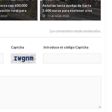
uerza con 600.000
Asturias lanza ayudas de hasta
Ast
vación rural para
2.600 euros para sostener a los
lim
dida de población
autónomos de los pueblos con
y r
e 2026
31 de Jul de 2026
2
menos población
Los comentarios están moderados.
Captcha
Introduce el código Captcha