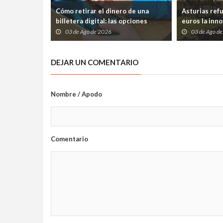
Cómo retirar el dinero de una
Asturias ref
billetera digital: las opciones
euros la inno
disponibles
frenar la pér
03 de Ago de 2026
03 de Ago d
DEJAR UN COMENTARIO
Nombre / Apodo
Comentario