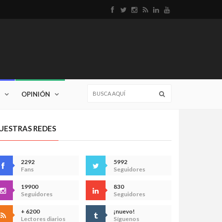
OPINIÓN
UESTRAS REDES
2292
5992
Fans
Seguidores
19900
830
Seguidores
Seguidores
+ 6200
¡nuevo!
Lectores diarios
Síguenos