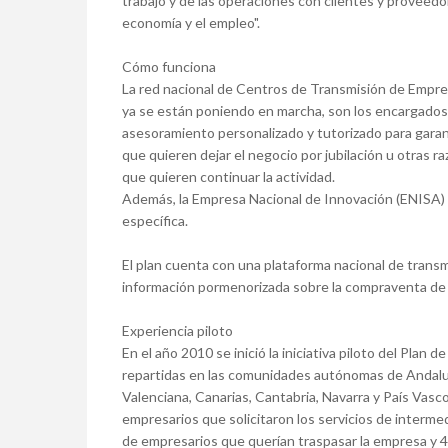
trabajo y de las operaciones con clientes y proveedo
economía y el empleo".
Cómo funciona
La red nacional de Centros de Transmisión de Empre
ya se están poniendo en marcha, son los encargados 
asesoramiento personalizado y tutorizado para garanti
que quieren dejar el negocio por jubilación u otra
que quieren continuar la actividad.
Además, la Empresa Nacional de Innovación (ENISA) 
específica.
El plan cuenta con una plataforma nacional de transm
información pormenorizada sobre la compraventa de
Experiencia piloto
En el año 2010 se inició la iniciativa piloto del Pla
repartidas en las comunidades autónomas de Andaluc
Valenciana, Canarias, Cantabria, Navarra y País Vasc
empresarios que solicitaron los servicios de interme
de empresarios que querían traspasar la empresa y