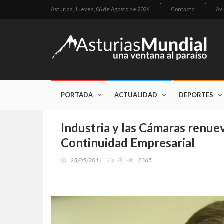
Asturias,
Jueves, 06 de Agosto de 2026
Contacto
Avi
PORTADA
ACTUALIDAD
DEPORTES
Industria y las Cámaras renue
Continuidad Empresarial
23/05/2011
0
2365