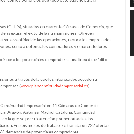
res, con los beneficios que todo esto supone para la
sas (CTE`s), situados en cuarenta Cámaras de Comercio, que
de asegurar el éxito de las transmisiones. Ofrecen
zar la viabilidad de las operaciones, tanto a los empresarios
s razones, como a potenciales compradores y emprendedores
ofrece a los potenciales compradores una línea de crédito
isiones a través de la que los interesados acceden a
 empresas (
www.plancontinuidadempresarial.es
).
n de Continuidad Empresarial en 11 Cámaras de Comercio
ía, Aragón, Asturias, Madrid, Cataluña, Comunidad
o, en la que se prestó atención pormenorizada a los
diación. En seis meses de trabajo, se tramitaron 222 ofertas
 468 demandas de potenciales compradores.