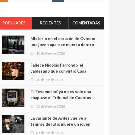
POPULARES
RECIENTES
COMENTADAS
Misterio en el corazón de Oviedo:
una joven aparece muerta dentro
del ascensor de su edificio y las
10 de May de 2026
cámaras captan sus últimos
minutos
Fallece Nicolás Parrondo, el
valdesano que convirtió Casa
Parrondo en un pedazo de
30 de Jun de 2026
Asturias en Madrid
El ‘Fevemocho’ ya no es solo una
chapuza: el Tribunal de Cuentas
cifra en casi 20 millones el
30 de May de 2026
sobrecoste de los trenes que no
cabían por los túneles
La variante de Avilés vuelve a
teñirse de luto: muere un joven
de 32 años en un violento choque
05 de Jun de 2026