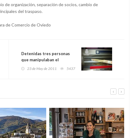
bio de organización, separación de socios, cambio de
incipales del traspaso.
ara de Comercio de Oviedo
Detenidas tres personas
que manipulaban el
"shutter" de cajeros para
23 de May de 2011
5437
apoderarse del efectivo