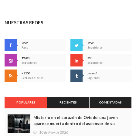
NUESTRAS REDES
2292
5992
Fans
Seguidores
19900
830
Seguidores
Seguidores
+ 6200
¡nuevo!
Lectores diarios
Síguenos
POPULARES
RECIENTES
COMENTADAS
Misterio en el corazón de Oviedo: una joven
aparece muerta dentro del ascensor de su
edificio y las cámaras captan sus últimos minutos
10 de May de 2026