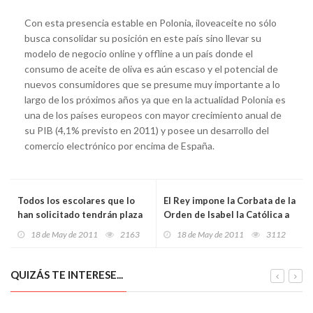
Con esta presencia estable en Polonia, iloveaceite no sólo
busca consolidar su posición en este país sino llevar su
modelo de negocio online y offline a un país donde el
consumo de aceite de oliva es aún escaso y el potencial de
nuevos consumidores que se presume muy importante a lo
largo de los próximos años ya que en la actualidad Polonia es
una de los países europeos con mayor crecimiento anual de
su PIB (4,1% previsto en 2011) y posee un desarrollo del
comercio electrónico por encima de España.
Todos los escolares que lo
El Rey impone la Corbata de la
han solicitado tendrán plaza
Orden de Isabel la Católica a
en primero de Educación
los Ingenieros
18 de May de 2011
2163
18 de May de 2011
3112
Infantil
QUIZÁS TE INTERESE...