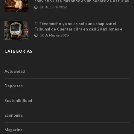
convirtió Casa Parrondo en un pedazo de Asturias
en Madrid
30 de Jun de 2026
El ‘Fevemocho’ ya no es solo una chapuza: el
Tribunal de Cuentas cifra en casi 20 millones el
sobrecoste de los trenes que no cabían por los
30 de May de 2026
túneles
CATEGORÍAS
Actualidad
Deportes
Sostenibilidad
Economía
Magazine