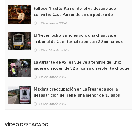
Fallece Nicolás Parrondo, el valdesano que
convirtió Casa Parrondo en un pedazo de
Asturias en Madrid
30 de Jun de 2026
El ‘Fevemocho’ ya no es solo una chapuza: el
Tribunal de Cuentas cifra en casi 20 millones el
sobrecoste de los trenes que no cabían por los
30 de May de 2026
túneles
La variante de Avilés vuelve a teñirse de luto:
muere un joven de 32 años en un violento choque
frontal
05 de Jun de 2026
Máxima preocupación en La Fresneda por la
desaparición de Irene, una menor de 15 años
03 de Jun de 2026
VÍDEO DESTACADO