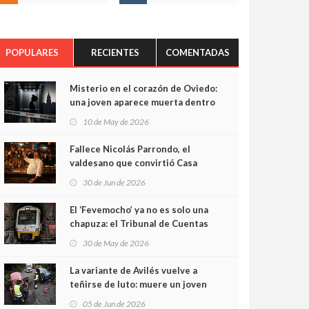
POPULARES
RECIENTES
COMENTADAS
Misterio en el corazón de Oviedo:
una joven aparece muerta dentro
del ascensor de su edificio y las
10 de May de 2026
cámaras captan sus últimos
minutos
Fallece Nicolás Parrondo, el
valdesano que convirtió Casa
Parrondo en un pedazo de
30 de Jun de 2026
Asturias en Madrid
El ‘Fevemocho’ ya no es solo una
chapuza: el Tribunal de Cuentas
cifra en casi 20 millones el
30 de May de 2026
sobrecoste de los trenes que no
cabían por los túneles
La variante de Avilés vuelve a
teñirse de luto: muere un joven
de 32 años en un violento choque
05 de Jun de 2026