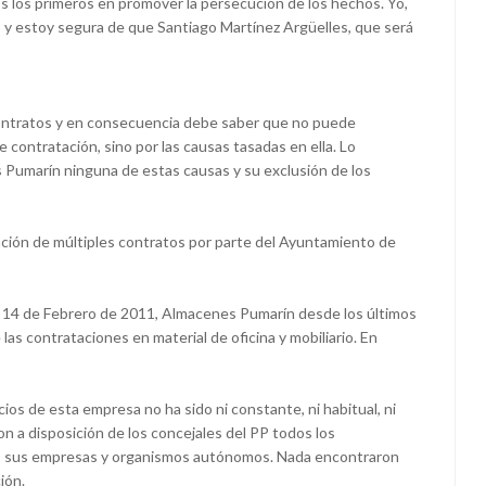
s los primeros en promover la persecución de los hechos. Yo,
o y estoy segura de que Santiago Martínez Argüelles, que será
contratos y en consecuencia debe saber que no puede
 contratación, sino por las causas tasadas en ella. Lo
s Pumarín ninguna de estas causas y su exclusión de los
cación de múltiples contratos por parte del Ayuntamiento de
 14 de Febrero de 2011, Almacenes Pumarín desde los últimos
as contrataciones en material de oficina y mobiliario. En
ios de esta empresa no ha sido ni constante, ni habitual, ni
n a disposición de los concejales del PP todos los
, sus empresas y organismos autónomos. Nada encontraron
ión.