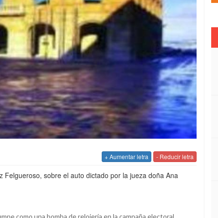
+ Aumentar letra
- Reducir letra
z Felgueroso, sobre el auto dictado por la jueza doña Ana
irrumpe como una bomba de relojería en la campaña electoral