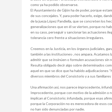
como ya ha podido observarse.
El Ayuntamiento de Gijón ha de poder, porque estam
de sus concejales. Y, para poder hacerlo, exige, dan
de la jueza López Pandiella, que se concreten los he
generalizaciones que en él se vierten, porque no ha
en su caso, perseguir y sancionar las actuaciones il
tolerancia cero frente a situaciones irregulares.
Creemos en la Justicia, en los órganos judiciales, g
también a las instituciones-, nos ampara. Acatamos l
admitir que se insinúen o formulen acusaciones sin r
Resulta obligado decir algo sobre determinados comen
aquel en que se dice que ha habido adjudicaciones 
diversos miembros del Consistorio y a sus familiares
Una afirmación así, nos parece improcedente, infunda
Improcedente, porque con motivo de la admisión o no
implican al Consistorio; infundada, porque esas afirm
porque la Corporación no es merecedora de esos com
no han sido denunciadas por nadie.