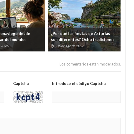
eonaviego desde
¿Por qué las fiestas de Asturias
El 
gar del mundo:
son diferentes? Ocho tradiciones
hor
s cursos gratuitos por
que convierten agosto en una
tod
e 2026
05 de Ago de 2026
0
folixa continua
del
Los comentarios están moderados.
Captcha
Introduce el código Captcha