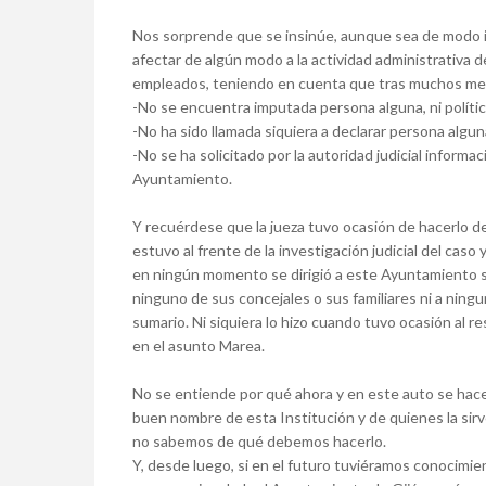
Nos sorprende que se insinúe, aunque sea de modo 
afectar de algún modo a la actividad administrativa 
empleados, teniendo en cuenta que tras muchos mese
-No se encuentra imputada persona alguna, ni polític
-No ha sido llamada siquiera a declarar persona algun
-No se ha solicitado por la autoridad judicial inform
Ayuntamiento.
Y recuérdese que la jueza tuvo ocasión de hacerlo de
estuvo al frente de la investigación judicial del cas
en ningún momento se dirigió a este Ayuntamiento sol
ninguno de sus concejales o sus familiares ni a ning
sumario. Ni siquiera lo hizo cuando tuvo ocasión al r
en el asunto Marea.
No se entiende por qué ahora y en este auto se hace
buen nombre de esta Institución y de quienes la si
no sabemos de qué debemos hacerlo.
Y, desde luego, si en el futuro tuviéramos conocimie