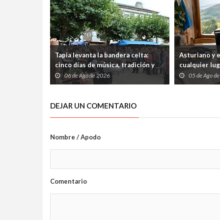
Tapia levanta la bandera celta:
Asturiano y 
cinco días de música, tradición y
cualquier lu
cultura atlántica frente al
abiertos tre
06 de Ago de 2026
05 de Ago d
Cantábrico
internet
DEJAR UN COMENTARIO
Nombre / Apodo
Comentario