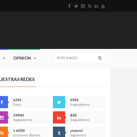
OPINIÓN
UESTRAS REDES
2292
5992
Fans
Seguidores
19900
830
Seguidores
Seguidores
+ 6200
¡nuevo!
Lectores diarios
Síguenos