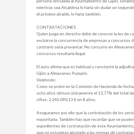
persona vinculada al Ayuntamiento de Gijón, seríamo
mientras sea Alcaldesa lo haría sin dudar un segund
el próximo alcalde, lo haría también.
CONTRATACIONES
Quien juzga en derecho debe de conocer la ley de 
excluirse la concurrencia de empresas a concursos de
contrario seria prevaricar. No concurre en Almacene
concursos resultaría ilegal.
El auto afirma que es habitual y constante la adjudi
Gijón a Almacenes Pumarín.
Veámoslo:
Como se probó en la Comisión de Hacienda de fecha
ocho años obtuvo únicamente el 13,77% del total de l
cifras: 2.245.090,13 € en 8 años.
Aseguramos por ello que la contratación de los servic
mayoritaria. También hay que recordar que se pusiero
expedientes de contratación de este Ayuntamiento
que no estuviese ajustado a las normas de contratac