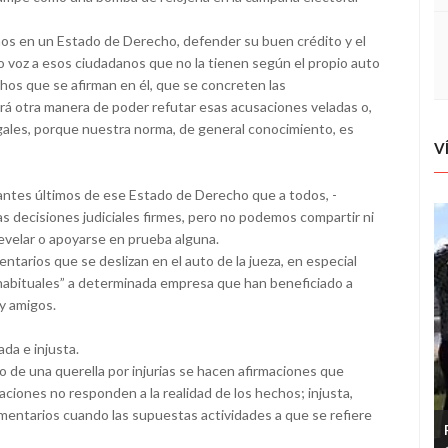
os en un Estado de Derecho, defender su buen crédito y el
do voz a esos ciudadanos que no la tienen según el propio auto
chos que se afirman en él, que se concreten las
brá otra manera de poder refutar esas acusaciones veladas o,
egales, porque nuestra norma, de general conocimiento, es
V
arantes últimos de ese Estado de Derecho que a todos, -
as decisiones judiciales firmes, pero no podemos compartir ni
evelar o apoyarse en prueba alguna.
tarios que se deslizan en el auto de la jueza, en especial
“habituales” a determinada empresa que han beneficiado a
 y amigos.
da e injusta.
 de una querella por injurias se hacen afirmaciones que
aciones no responden a la realidad de los hechos; injusta,
entarios cuando las supuestas actividades a que se refiere