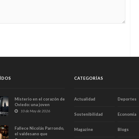
ÍDOS
CATEGORÍAS
Misterio en el corazón de
Actualidad
Deportes
Oviedo: una joven
aparece muerta dentro
10 de May de 2026
Sostenibilidad
Economía
del ascensor de su
edificio y las cámaras
captan sus últimos
Fallece Nicolás Parrondo,
Magazine
Blogs
minutos
el valdesano que