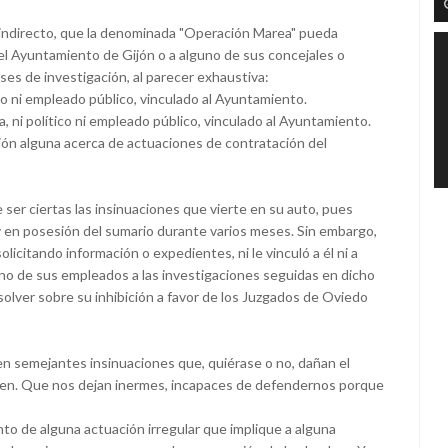
indirecto, que la denominada "Operación Marea" pueda
del Ayuntamiento de Gijón o a alguno de sus concejales o
s de investigación, al parecer exhaustiva:
o ni empleado público, vinculado al Ayuntamiento.
a, ni político ni empleado público, vinculado al Ayuntamiento.
ación alguna acerca de actuaciones de contratación del
 ser ciertas las insinuaciones que vierte en su auto, pues
o y en posesión del sumario durante varios meses. Sin embargo,
icitando información o expedientes, ni le vinculó a él ni a
uno de sus empleados a las investigaciones seguidas en dicho
esolver sobre su inhibición a favor de los Juzgados de Oviedo
n semejantes insinuaciones que, quiérase o no, dañan el
rven. Que nos dejan inermes, incapaces de defendernos porque
nto de alguna actuación irregular que implique a alguna