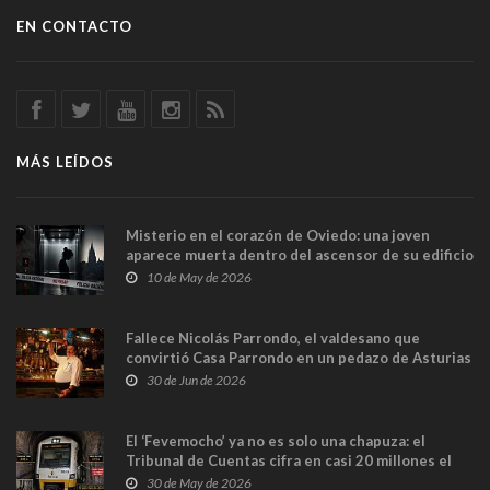
EN CONTACTO
MÁS LEÍDOS
Misterio en el corazón de Oviedo: una joven
aparece muerta dentro del ascensor de su edificio
y las cámaras captan sus últimos minutos
10 de May de 2026
Fallece Nicolás Parrondo, el valdesano que
convirtió Casa Parrondo en un pedazo de Asturias
en Madrid
30 de Jun de 2026
El ‘Fevemocho’ ya no es solo una chapuza: el
Tribunal de Cuentas cifra en casi 20 millones el
sobrecoste de los trenes que no cabían por los
30 de May de 2026