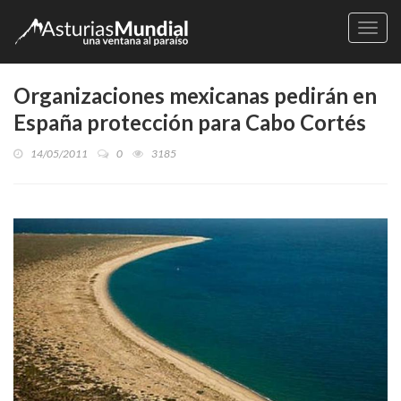
Naveg
Organizaciones mexicanas pedirán en
España protección para Cabo Cortés
14/05/2011
0
3185