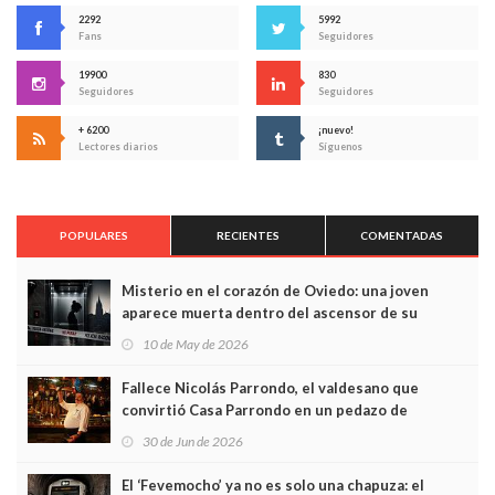
2292
5992
Fans
Seguidores
19900
830
Seguidores
Seguidores
+ 6200
¡nuevo!
Lectores diarios
Síguenos
POPULARES
RECIENTES
COMENTADAS
Misterio en el corazón de Oviedo: una joven
aparece muerta dentro del ascensor de su
edificio y las cámaras captan sus últimos minutos
10 de May de 2026
Fallece Nicolás Parrondo, el valdesano que
convirtió Casa Parrondo en un pedazo de
Asturias en Madrid
30 de Jun de 2026
El ‘Fevemocho’ ya no es solo una chapuza: el