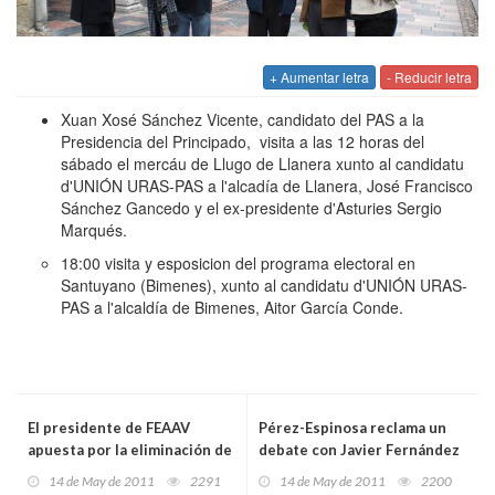
+ Aumentar letra
- Reducir letra
Xuan Xosé Sánchez Vicente, candidato del PAS a la
Presidencia del Principado, visita a las 12 horas del
sábado el mercáu de Llugo de Llanera xunto al candidatu
d'UNIÓN URAS-PAS a l'alcadía de Llanera, José Francisco
Sánchez Gancedo y el ex-presidente d'Asturies Sergio
Marqués.
18:00 visita y esposicion del programa electoral en
Santuyano (Bimenes), xunto al candidatu d'UNIÓN URAS-
PAS a l'alcaldía de Bimenes, Aitor García Conde.
El presidente de FEAAV
Pérez-Espinosa reclama un
apuesta por la eliminación de
debate con Javier Fernández
las tasas aeroportuarias
14 de May de 2011
2291
14 de May de 2011
2200