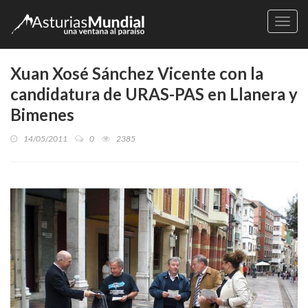
Naveg
Xuan Xosé Sánchez Vicente con la
candidatura de URAS-PAS en Llanera y
Bimenes
14/05/2011
0
2385