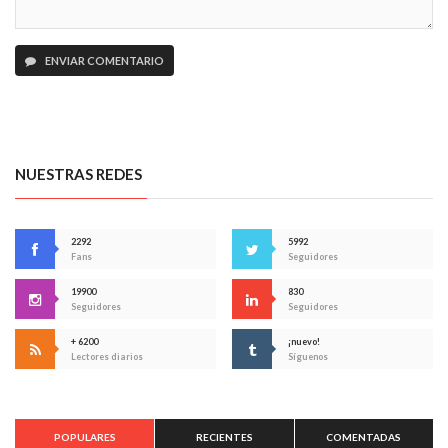
ENVIAR COMENTARIO
NUESTRAS REDES
2292
5992
Fans
Seguidores
19900
830
Seguidores
Seguidores
+ 6200
¡nuevo!
Lectores diarios
Síguenos
POPULARES
RECIENTES
COMENTADAS