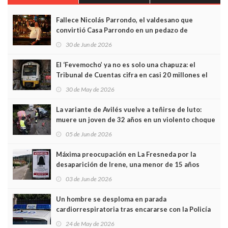
Fallece Nicolás Parrondo, el valdesano que
convirtió Casa Parrondo en un pedazo de
Asturias en Madrid
30 de Jun de 2026
El ‘Fevemocho’ ya no es solo una chapuza: el
Tribunal de Cuentas cifra en casi 20 millones el
sobrecoste de los trenes que no cabían por los
30 de May de 2026
túneles
La variante de Avilés vuelve a teñirse de luto:
muere un joven de 32 años en un violento choque
frontal
05 de Jun de 2026
Máxima preocupación en La Fresneda por la
desaparición de Irene, una menor de 15 años
03 de Jun de 2026
Un hombre se desploma en parada
cardiorrespiratoria tras encararse con la Policía
Local en Luanco
24 de May de 2026