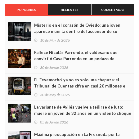
POPULARES
RECIENTES
COMENTADAS
Misterio en el corazón de Oviedo: una joven
aparece muerta dentro del ascensor de su
edificio y las cámaras captan sus últimos minutos
10 de May de 2026
Fallece Nicolás Parrondo, el valdesano que
convirtió Casa Parrondo en un pedazo de
Asturias en Madrid
30 de Jun de 2026
El ‘Fevemocho’ ya no es solo una chapuza: el
Tribunal de Cuentas cifra en casi 20 millones el
sobrecoste de los trenes que no cabían por los
30 de May de 2026
túneles
La variante de Avilés vuelve a teñirse de luto:
muere un joven de 32 años en un violento choque
frontal
05 de Jun de 2026
Máxima preocupación en La Fresneda por la