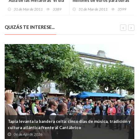
'Aula de las Metáforas' el día
millones de euros para obras
13 en Grado
y servicios en los
31 de Mar de 2011
3389
31 de Mar de 2011
3599
ayuntamientos asturianos
QUIZÁS TE INTERESE...
Tapia levanta la bandera celta: cinco días de música, tradición y
cultura atlántica frente al Cantábrico
06 de Ago de 2026