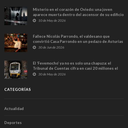
Misterio en el corazón de Oviedo: una joven
aparece muerta dentro del ascensor de su edificio
y las cámaras captan sus últimos minutos
10 de May de 2026
Fallece Nicolás Parrondo, el valdesano que
convirtió Casa Parrondo en un pedazo de Asturias
en Madrid
30 de Jun de 2026
El ‘Fevemocho’ ya no es solo una chapuza: el
Tribunal de Cuentas cifra en casi 20 millones el
sobrecoste de los trenes que no cabían por los
30 de May de 2026
túneles
CATEGORÍAS
Actualidad
Deportes