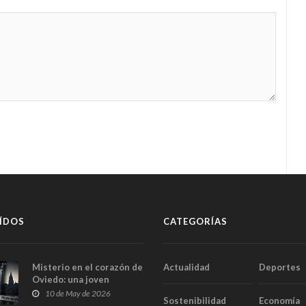
ÍDOS
CATEGORÍAS
Misterio en el corazón de
Actualidad
Deportes
Oviedo: una joven
aparece muerta dentro
10 de May de 2026
Sostenibilidad
Economía
del ascensor de su