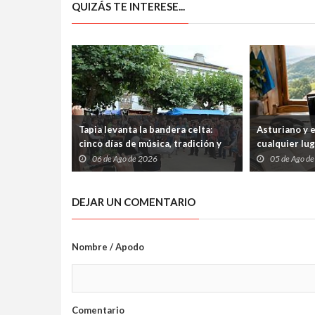
QUIZÁS TE INTERESE...
Tapia levanta la bandera celta:
Asturiano y 
cinco días de música, tradición y
cualquier lu
cultura atlántica frente al
abiertos tre
06 de Ago de 2026
05 de Ago d
Cantábrico
internet
DEJAR UN COMENTARIO
Nombre / Apodo
Comentario