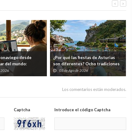
eonaviego desde
¿Por qué las fiestas de Asturias
El 
gar del mundo:
son diferentes? Ocho tradiciones
hor
s cursos gratuitos por
que convierten agosto en una
tod
e 2026
05 de Ago de 2026
0
folixa continua
del
Los comentarios están moderados.
Captcha
Introduce el código Captcha