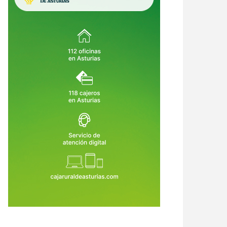
Sella entra en su semana grande:
Pravia se prepara para temblar: el
arios, trenes, aparcamientos y
Xiringüelu 2026 vuelve con cinco
o lo que hay que saber antes
días de sidra, charangas y fiesta en
4 de Ago de 2026
04 de Ago de 2026
 cañonazo
el Prau Salcéu