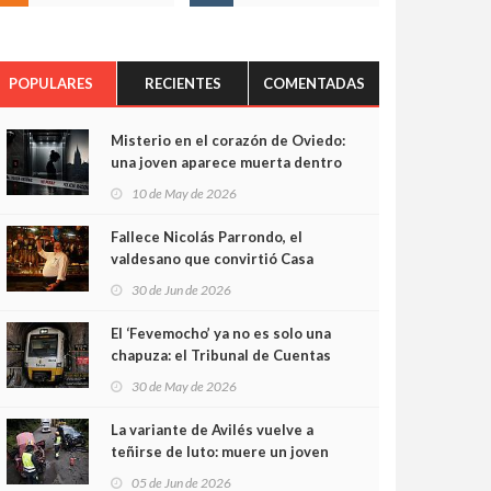
POPULARES
RECIENTES
COMENTADAS
Misterio en el corazón de Oviedo:
una joven aparece muerta dentro
del ascensor de su edificio y las
10 de May de 2026
cámaras captan sus últimos
minutos
Fallece Nicolás Parrondo, el
valdesano que convirtió Casa
Parrondo en un pedazo de
30 de Jun de 2026
Asturias en Madrid
El ‘Fevemocho’ ya no es solo una
chapuza: el Tribunal de Cuentas
cifra en casi 20 millones el
30 de May de 2026
sobrecoste de los trenes que no
cabían por los túneles
La variante de Avilés vuelve a
teñirse de luto: muere un joven
de 32 años en un violento choque
05 de Jun de 2026