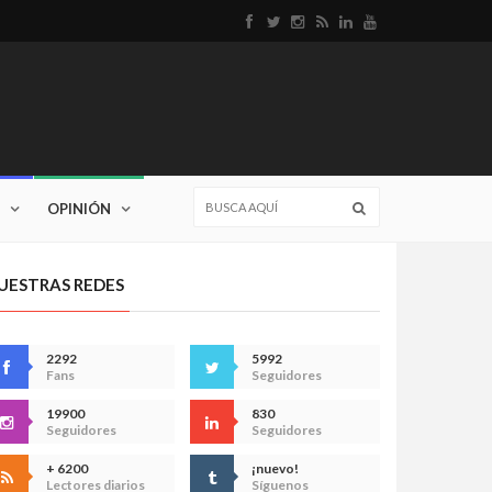
OPINIÓN
UESTRAS REDES
2292
5992
Fans
Seguidores
19900
830
Seguidores
Seguidores
+ 6200
¡nuevo!
Lectores diarios
Síguenos