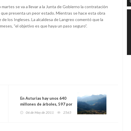
martes se va a llevar a la Junta de Gobierno la contratación
 y que presenta un peor estado. Mientras se hace esta obra
e de los Ingleses. La alcaldesa de Langreo comentó que la
eses, “el objetivo es que haya un paso seguro”.
En Asturias hay unos 640
millones de árboles, 597 por
habitante
06 de May de 2011
2565